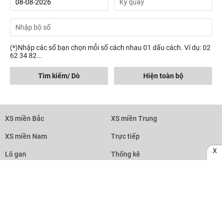
(*)Nhập các số bạn chọn mỗi số cách nhau 01 dấu cách. Ví dụ: 02
62 34 82...
Tìm kiếm/ Dò
Hiện toàn bộ
XS miền Bắc
XS miền Trung
XS miền Nam
Trực tiếp
X
Lô gan
Thống kê
Điện toán
Phân tích
Copyright @ 2009 - 2026 ketquaday.vn. All Rights Reserved
Công ty Cổ phần ICSoft
Địa chỉ: Toà nhà IC, số 82 phố Duy Tân, Phường Cầu Giấy, TP.Hà Nội