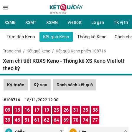
XSMB
XSMT
XSMN
Vietlott
Lô gan
TK vị trí
Trực tiếp Keno
Kết quả Keno
Thống kê Keno
Cách ch
Trang chủ
Kết quả keno
Kết quả Keno phiên 108716
Xem chi tiết KQXS Keno - Thống kê XS Keno Vietlott
theo kỳ
Kỳ trước
Kỳ sau
Danh sách kết quả
#108716
18/11/2022 12:00
09
13
16
17
19
25
26
31
35
38
39
43
51
61
62
64
69
70
74
77