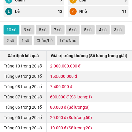
C
Chẵn
7
Lớn
9
L
Lẻ
13
Nhỏ
11
10 số
9 số
8 số
7 số
6 số
5 số
4 số
3 số
2 số
1 số
Chẵn/Lẻ
Lớn/Nhỏ
Xác định kết quả
Giá trị trúng thưởng (Số lượng trúng giải)
Trùng 10 trong 20 số
2.000.000.000 đ
Trùng 09 trong 20 số
150.000.000 đ
Trùng 08 trong 20 số
7.400.000 đ
Trùng 07 trong 20 số
600.000 đ (Số lượng:1)
Trùng 06 trong 20 số
80.000 đ (Số lượng:8)
Trùng 05 trong 20 số
20.000 đ (Số lượng:50)
Trùng 00 trong 20 số
10.000 đ (Số lượng:20)