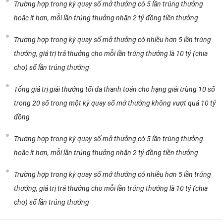
Trường hợp trong kỳ quay số mở thưởng có 5 lần trúng thưởng
hoặc ít hơn, mỗi lần trúng thưởng nhận 2 tỷ đồng tiền thưởng
Trường hợp trong kỳ quay số mở thưởng có nhiều hơn 5 lần trúng
thưởng, giá trị trả thưởng cho mỗi lần trúng thưởng là 10 tỷ (chia
cho) số lần trúng thưởng
Tổng giá trị giải thưởng tối đa thanh toán cho hạng giải trùng 10 số
trong 20 số trong một kỳ quay số mở thưởng không vượt quá 10 tỷ
đồng
Trường hợp trong kỳ quay số mở thưởng có 5 lần trúng thưởng
hoặc ít hơn, mỗi lần trúng thưởng nhận 2 tỷ đồng tiền thưởng
Trường hợp trong kỳ quay số mở thưởng có nhiều hơn 5 lần trúng
thưởng, giá trị trả thưởng cho mỗi lần trúng thưởng là 10 tỷ (chia
cho) số lần trúng thưởng