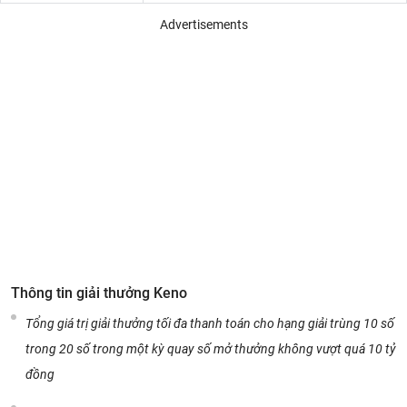
Advertisements
Thông tin giải thưởng Keno
Tổng giá trị giải thưởng tối đa thanh toán cho hạng giải trùng 10 số
trong 20 số trong một kỳ quay số mở thưởng không vượt quá 10 tỷ
đồng