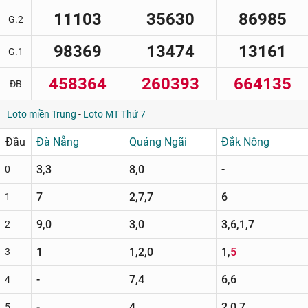
11103
35630
86985
G.2
98369
13474
13161
G.1
458364
260393
664135
ĐB
Loto miền Trung
-
Loto MT Thứ 7
Đầu
Đà Nẵng
Quảng Ngãi
Đắk Nông
3,3
8,0
-
0
7
2,7,7
6
1
9,0
3,0
3,6,1,7
2
1
1,2,0
1,
5
3
-
7,4
6,6
4
-
4
2,0,7
5