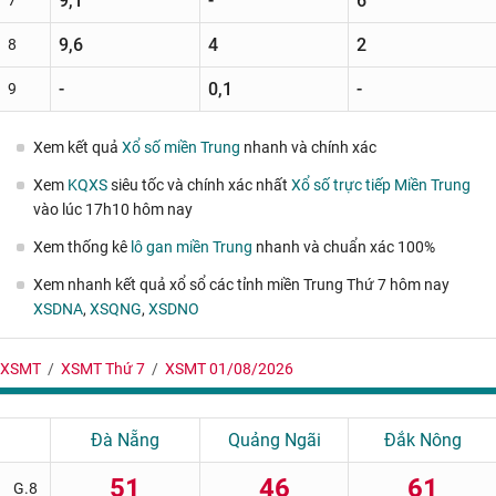
9,1
-
6
7
9,6
4
2
8
-
0,1
-
9
Xem kết quả
Xổ số miền Trung
nhanh và chính xác
Xem
KQXS
siêu tốc và chính xác nhất
Xổ số trực tiếp Miền Trung
vào lúc 17h10 hôm nay
Xem thống kê
lô gan miền Trung
nhanh và chuẩn xác 100%
Xem nhanh kết quả xổ sổ các tỉnh miền Trung Thứ 7 hôm nay
XSDNA
,
XSQNG
,
XSDNO
XSMT
XSMT Thứ 7
XSMT 01/08/2026
Đà Nẵng
Quảng Ngãi
Đắk Nông
51
46
61
G.8