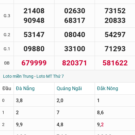
21408
02630
73152
G.3
90948
68317
20833
53147
08040
54297
G.2
09880
33100
71293
G.1
679999
820371
581622
ĐB
Loto miền Trung
-
Loto MT Thứ 7
Đầu
Đà Nẵng
Quảng Ngãi
Đắk Nông
3,8
2,0
1
0
2
7
8,6
1
9,9
4,8
9,
2
2