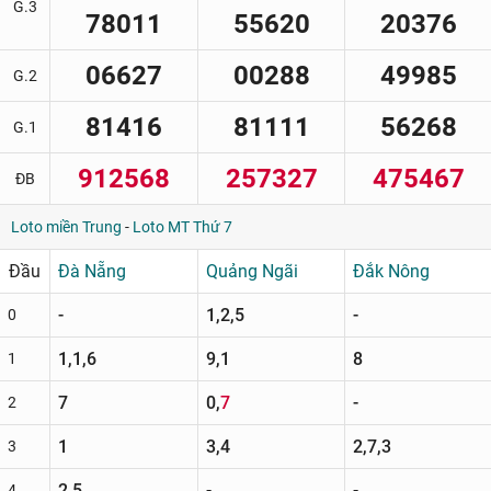
G.3
78011
55620
20376
06627
00288
49985
G.2
81416
81111
56268
G.1
912568
257327
475467
ĐB
Loto miền Trung
-
Loto MT Thứ 7
Đầu
Đà Nẵng
Quảng Ngãi
Đắk Nông
-
1,2,5
-
0
1,1,6
9,1
8
1
7
0,
7
-
2
1
3,4
2,7,3
3
2,5
-
-
4