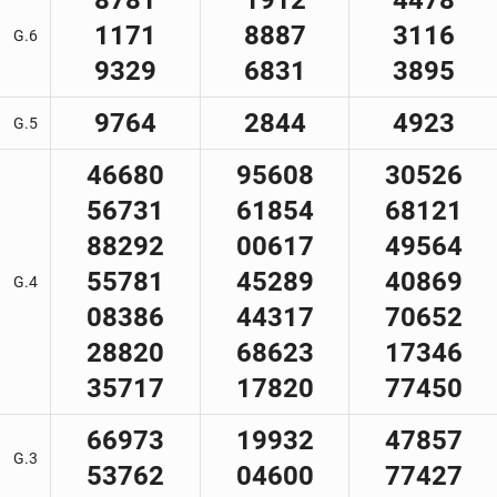
8781
1912
4478
1171
8887
3116
G.6
9329
6831
3895
9764
2844
4923
G.5
46680
95608
30526
56731
61854
68121
88292
00617
49564
55781
45289
40869
G.4
08386
44317
70652
28820
68623
17346
35717
17820
77450
66973
19932
47857
G.3
53762
04600
77427