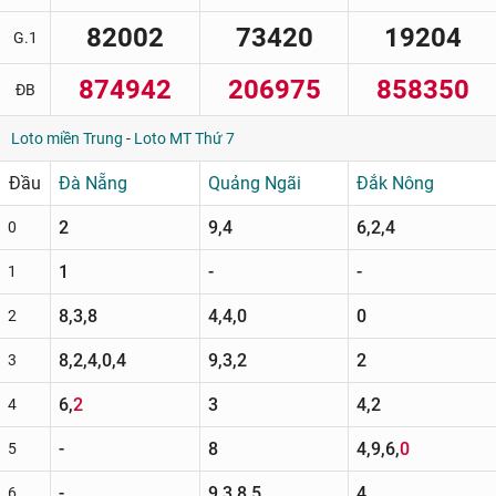
82002
73420
19204
G.1
874942
206975
858350
ĐB
Loto miền Trung
-
Loto MT Thứ 7
Đầu
Đà Nẵng
Quảng Ngãi
Đắk Nông
2
9,4
6,2,4
0
1
-
-
1
8,3,8
4,4,0
0
2
8,2,4,0,4
9,3,2
2
3
6,
2
3
4,2
4
-
8
4,9,6,
0
5
-
9,3,8,5
4
6