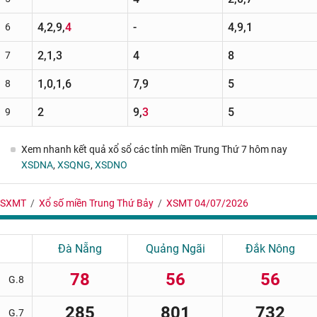
4,2,9,
4
-
4,9,1
6
2,1,3
4
8
7
1,0,1,6
7,9
5
8
2
9,
3
5
9
Xem nhanh kết quả xổ sổ các tỉnh miền Trung Thứ 7 hôm nay
XSDNA
,
XSQNG
,
XSDNO
SXMT
Xổ số miền Trung Thứ Bảy
XSMT 04/07/2026
Đà Nẵng
Quảng Ngãi
Đắk Nông
78
56
56
G.8
285
801
732
G.7