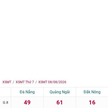
XSMT
XSMT Thứ 7
XSMT 08/08/2026
Đà Nẵng
Quảng Ngãi
Đắk Nông
49
61
16
G.8