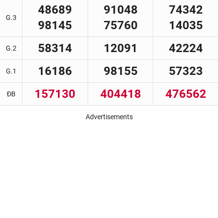
48689
91048
74342
G.3
98145
75760
14035
58314
12091
42224
G.2
16186
98155
57323
G.1
157130
404418
476562
ĐB
Advertisements