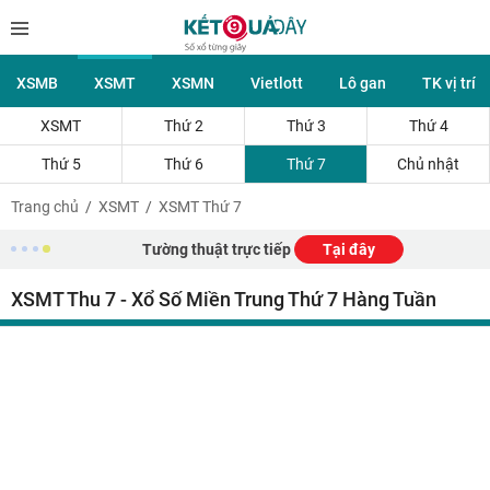
XSMB
XSMT
XSMN
Vietlott
Lô gan
TK vị trí
XSMT
Thứ 2
Thứ 3
Thứ 4
Thứ 5
Thứ 6
Thứ 7
Chủ nhật
Trang chủ
XSMT
XSMT Thứ 7
Tường thuật trực tiếp
Tại đây
XSMT Thu 7 - Xổ Số Miền Trung Thứ 7 Hàng Tuần