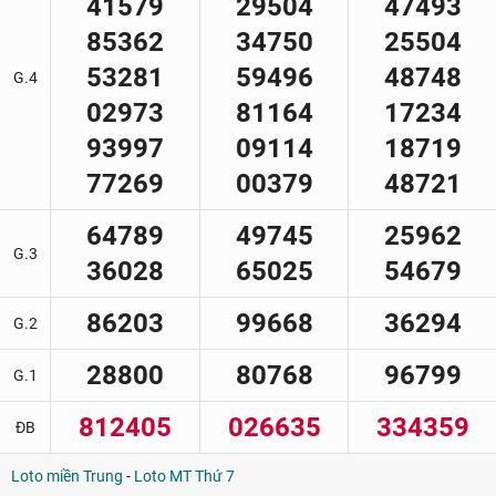
41579
29504
47493
85362
34750
25504
53281
59496
48748
G.4
02973
81164
17234
93997
09114
18719
77269
00379
48721
64789
49745
25962
G.3
36028
65025
54679
86203
99668
36294
G.2
28800
80768
96799
G.1
812405
026635
334359
ĐB
Loto miền Trung
-
Loto MT Thứ 7