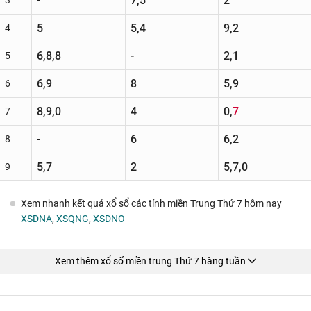
-
7,5
2
3
5
5,4
9,2
4
6,8,8
-
2,1
5
6,9
8
5,9
6
8,9,0
4
0,
7
7
-
6
6,2
8
5,7
2
5,7,0
9
Xem nhanh kết quả xổ sổ các tỉnh miền Trung Thứ 7 hôm nay
XSDNA
,
XSQNG
,
XSDNO
Xem thêm xổ số miền trung Thứ 7 hàng tuần