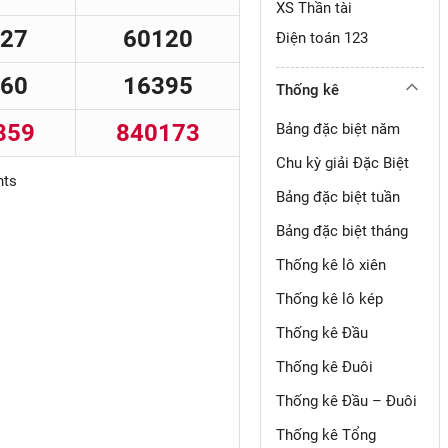
XS Thần tài
27
60120
Điện toán 123
60
16395
Thống kê
859
840173
Bảng đặc biệt năm
Chu kỳ giải Đặc Biệt
nts
Bảng đặc biệt tuần
Bảng đặc biệt tháng
Thống kê lô xiên
Thống kê lô kép
Thống kê Đầu
Thống kê Đuôi
Thống kê Đầu – Đuôi
Thống kê Tổng