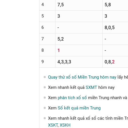
4
7,5
5,8
5
3
3
6
-
8,0,5
7
5,2
-
8
1
-
9
4,3,3,3
0,8,
2
Quay thử xổ số Miền Trung hôm nay
lấy h
Xem nhanh kết quả
SXMT
hôm nay
Xem
phân tích xổ số
miền Trung nhanh và
Xem
Sổ kết quả miền Trung
Xem nhanh kết quả xổ sổ các tỉnh miền 
XSKT
,
XSKH