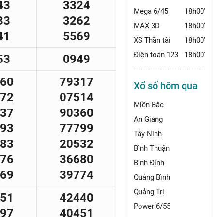
43
3324
Mega 6/45
18h00'
33
3262
MAX 3D
18h00'
41
5569
XS Thần tài
18h00'
Điện toán 123
18h00'
53
0949
60
79317
Xổ số hôm qua
72
07514
Miền Bắc
37
90360
An Giang
93
77799
Tây Ninh
83
20532
Bình Thuận
76
36680
Bình Định
69
39774
Quảng Bình
Quảng Trị
51
42440
Power 6/55
97
40451