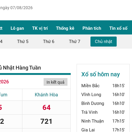
 ngày 07/08/2026
tt
Lô gan
TK vị trí
Thống kê
Phân tích
Tin xổ số
 4
Thứ 5
Thứ 6
Thứ 7
Chủ nhật
ủ Nhật Hàng Tuần
Xổ số hôm nay
2026
In kết quả
Miền Bắc
18h15'
Tum
Khánh Hòa
Vĩnh Long
16h10'
Bình Dương
16h10'
5
64
Trà Vinh
16h10'
2
721
Ninh Thuận
17h15'
Gia Lai
17h15'