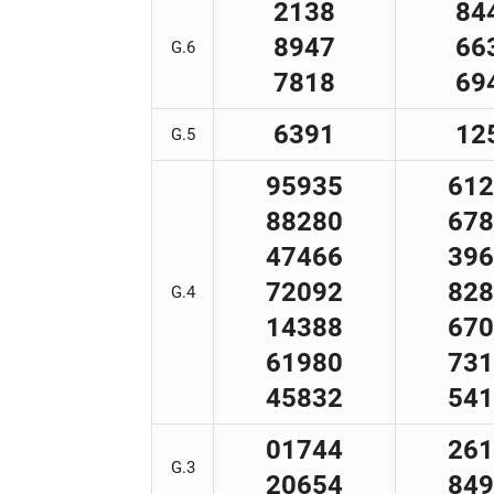
2138
84
8947
66
G.6
7818
69
6391
12
G.5
95935
612
88280
678
47466
396
72092
828
G.4
14388
670
61980
731
45832
541
01744
261
G.3
20654
849