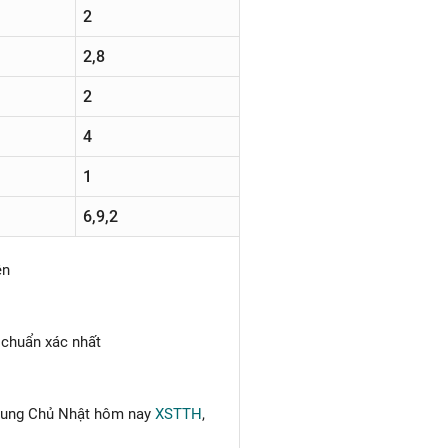
2
2,8
2
4
1
6,9,2
ên
 chuẩn xác nhất
Trung Chủ Nhật hôm nay
XSTTH
,