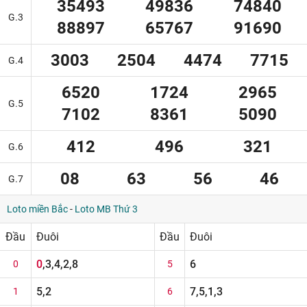
3
5
4
9
3
4
9
8
3
6
7
4
8
4
0
G.3
8
8
8
9
7
6
5
7
6
7
9
1
6
9
0
3
0
0
3
2
5
0
4
4
4
7
4
7
7
1
5
G.4
6
5
2
0
1
7
2
4
2
9
6
5
G.5
7
1
0
2
8
3
6
1
5
0
9
0
4
1
2
4
9
6
3
2
1
G.6
0
8
6
3
5
6
4
6
G.7
Loto miền Bắc
-
Loto MB Thứ 3
Đầu
Đuôi
Đầu
Đuôi
0
,3,4,2,8
6
0
5
5,2
7,5,1,3
1
6