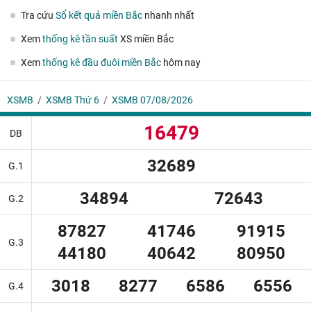
Tra cứu
Sổ kết quả miền Bắc
nhanh nhất
Xem
thống kê tần suất
XS miền Bắc
Xem
thống kê đầu đuôi miền Bắc
hôm nay
XSMB
XSMB Thứ 6
XSMB 07/08/2026
1
6
4
7
9
DB
3
2
6
8
9
G.1
3
4
8
9
4
7
2
6
4
3
G.2
8
7
8
2
7
4
1
7
4
6
9
1
9
1
5
G.3
4
4
1
8
0
4
0
6
4
2
8
0
9
5
0
3
0
1
8
8
2
7
7
6
5
8
6
6
5
5
6
G.4