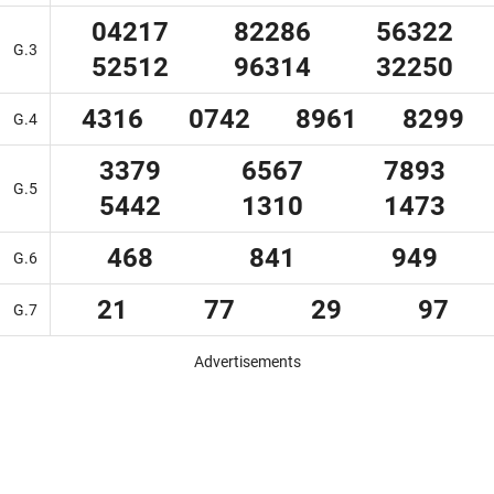
0
4
2
1
7
8
2
2
8
6
5
6
3
2
2
G.3
5
2
5
1
2
9
6
3
1
4
3
2
2
5
0
4
3
1
6
0
7
4
2
8
9
6
1
8
2
9
9
G.4
3
3
7
9
6
5
6
7
7
8
9
3
G.5
5
4
4
2
1
3
1
0
1
4
7
3
4
6
8
8
4
1
9
4
9
G.6
2
1
7
7
2
9
9
7
G.7
Advertisements