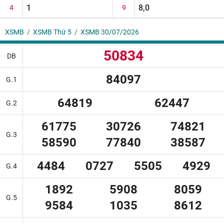
1
8,0
4
9
XSMB
XSMB Thứ 5
XSMB 30/07/2026
5
0
8
3
4
DB
8
4
0
9
7
G.1
6
4
8
1
9
6
2
4
4
7
G.2
6
1
7
7
5
3
0
7
2
6
7
4
8
2
1
G.3
5
8
5
9
0
7
7
8
4
0
3
8
5
8
7
4
4
8
4
0
7
2
7
5
5
0
5
4
9
2
9
G.4
1
8
9
2
5
9
0
8
8
0
5
9
G.5
9
5
8
4
1
0
3
5
8
6
1
2