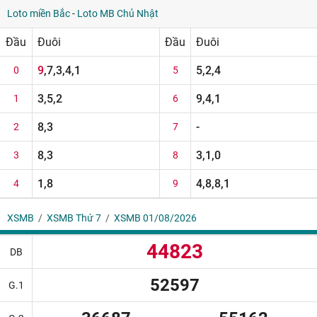
Loto miền Bắc
-
Loto MB Chủ Nhật
Đầu
Đuôi
Đầu
Đuôi
9
,7,3,4,1
5,2,4
0
5
3,5,2
9,4,1
1
6
8,3
-
2
7
8,3
3,1,0
3
8
1,8
4,8,8,1
4
9
XSMB
XSMB Thứ 7
XSMB 01/08/2026
4
4
8
2
3
DB
5
2
5
9
7
G.1