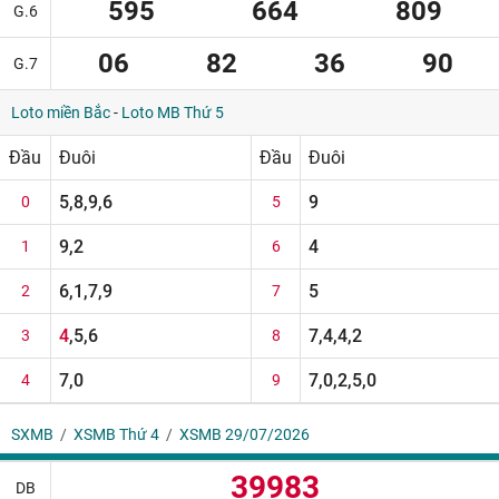
5
9
5
6
6
4
8
0
9
G.6
0
6
8
2
3
6
9
0
G.7
Loto miền Bắc
-
Loto MB Thứ 5
Đầu
Đuôi
Đầu
Đuôi
5,8,9,6
9
0
5
9,2
4
1
6
6,1,7,9
5
2
7
4
,5,6
7,4,4,2
3
8
7,0
7,0,2,5,0
4
9
SXMB
XSMB Thứ 4
XSMB 29/07/2026
3
9
9
8
3
DB