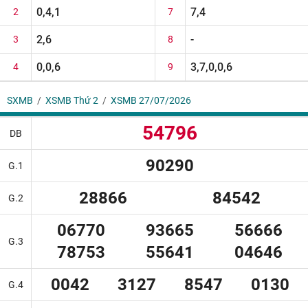
0,4,1
7,4
2
7
2,6
-
3
8
0,0,6
3,7,0,0,6
4
9
SXMB
XSMB Thứ 2
XSMB 27/07/2026
5
4
7
9
6
DB
9
0
2
9
0
G.1
2
8
8
6
6
8
4
5
4
2
G.2
0
6
7
7
0
9
3
6
6
5
5
6
6
6
6
G.3
7
8
7
5
3
5
5
6
4
1
0
4
6
4
6
0
0
4
2
3
1
2
7
8
5
4
7
0
1
3
0
G.4