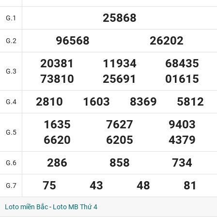
2
5
8
6
8
G.1
9
6
5
6
8
2
6
2
0
2
G.2
2
0
3
8
1
1
1
9
3
4
6
8
4
3
5
G.3
7
3
8
1
0
2
5
6
9
1
0
1
6
1
5
2
8
1
0
1
6
0
3
8
3
6
9
5
8
1
2
G.4
1
6
3
5
7
6
2
7
9
4
0
3
G.5
6
6
2
0
6
2
0
5
4
3
7
9
2
8
6
8
5
8
7
3
4
G.6
7
5
4
3
4
8
8
1
G.7
Loto miền Bắc
-
Loto MB Thứ 4