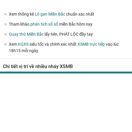
Xem thống kê
Lô gan Miền Bắc
chuẩn xác nhất
Tham khảo
phân tích xổ số
miền Bắc hôm nay
Quay thử Miền Bắc
lấy hên, PHÁT LỘC đầy tay
Xem
KQXS
siêu tốc và chính xác nhất
XSMB trực tiếp
vào lúc
18h15 mỗi ngày
Chi tiết vị trí về nhiều nháy XSMB