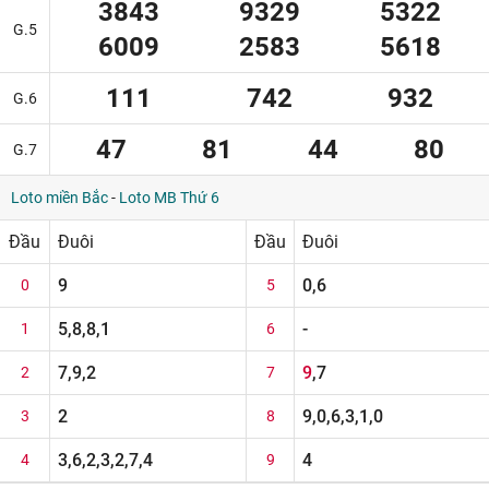
3
8
4
3
9
3
2
9
5
3
2
2
G.5
6
0
0
9
2
5
8
3
5
6
1
8
1
1
1
7
4
2
9
3
2
G.6
4
7
8
1
4
4
8
0
G.7
Loto miền Bắc
-
Loto MB Thứ 6
Đầu
Đuôi
Đầu
Đuôi
9
0,6
0
5
5,8,8,1
-
1
6
7,9,2
9
,7
2
7
2
9,0,6,3,1,0
3
8
3,6,2,3,2,7,4
4
4
9