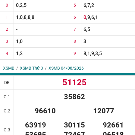
0,2,5
6,7,2
0
5
1,0,8,8,8
0
,9,6,1
1
6
-
6,5
2
7
1,0
3
3
8
1,2
8,1,9,3,5
4
9
XSMB
XSMB Thứ 3
XSMB 04/08/2026
5
1
1
2
5
DB
3
5
8
6
2
G.1
9
6
6
1
0
1
2
0
7
7
G.2
6
3
9
1
9
3
0
1
1
5
9
2
6
6
1
G.3
5
3
6
9
5
7
2
4
6
7
0
6
5
1
8