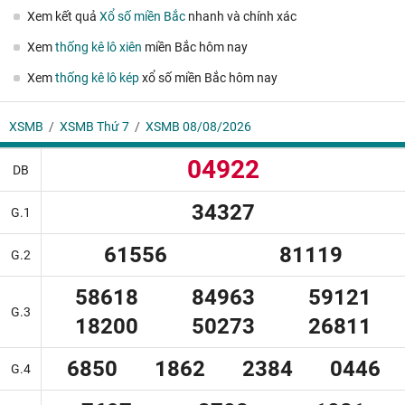
Xem kết quả
Xổ số miền Bắc
nhanh và chính xác
Xem
thống kê lô xiên
miền Bắc hôm nay
Xem
thống kê lô kép
xổ số miền Bắc hôm nay
XSMB
XSMB Thứ 7
XSMB 08/08/2026
0
4
9
2
2
DB
3
4
3
2
7
G.1
6
1
5
5
6
8
1
1
1
9
G.2
5
8
6
1
8
8
4
9
6
3
5
9
1
2
1
G.3
1
8
2
0
0
5
0
2
7
3
2
6
8
1
1
6
8
5
0
1
8
6
2
2
3
8
4
0
4
4
6
G.4