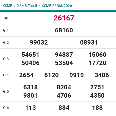
XSMB
XSMB Thứ 5
XSMB 06/08/2026
2
6
1
6
7
DB
6
8
1
6
0
G.1
9
9
0
3
2
0
8
9
3
1
G.2
5
4
6
5
1
9
4
8
8
7
1
5
0
6
0
G.3
5
0
4
0
6
5
3
5
0
4
1
7
7
2
0
2
6
5
4
6
1
2
0
9
9
1
9
3
4
0
6
G.4
6
3
1
8
8
2
0
4
2
7
5
1
G.5
9
8
0
1
4
7
0
6
4
3
5
0
1
1
3
8
8
4
1
8
8
G.6