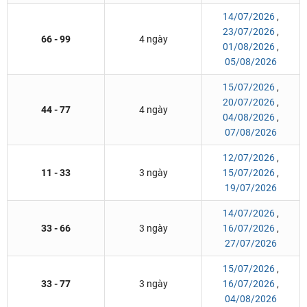
14/07/2026
,
23/07/2026
,
66 - 99
4
ngày
01/08/2026
,
05/08/2026
15/07/2026
,
20/07/2026
,
44 - 77
4
ngày
04/08/2026
,
07/08/2026
12/07/2026
,
11 - 33
3
ngày
15/07/2026
,
19/07/2026
14/07/2026
,
33 - 66
3
ngày
16/07/2026
,
27/07/2026
15/07/2026
,
33 - 77
3
ngày
16/07/2026
,
04/08/2026