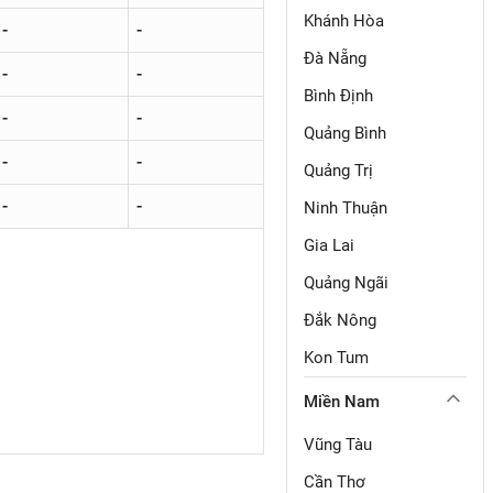
Khánh Hòa
-
-
Đà Nẵng
-
-
Bình Định
-
-
Quảng Bình
-
-
Quảng Trị
-
-
Ninh Thuận
Gia Lai
Quảng Ngãi
Đắk Nông
Kon Tum
Miền Nam
Vũng Tàu
Cần Thơ