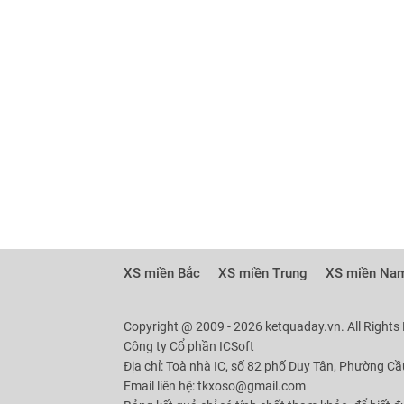
XS miền Bắc
XS miền Trung
XS miền Na
Copyright @ 2009 - 2026 ketquaday.vn. All Rights
Công ty Cổ phần ICSoft
Địa chỉ: Toà nhà IC, số 82 phố Duy Tân, Phường Cầ
Email liên hệ: tkxoso@gmail.com