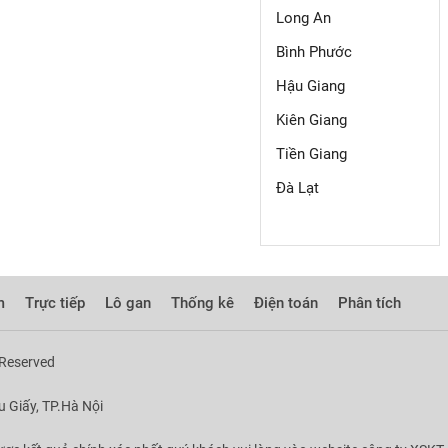
Long An
Bình Phước
Hậu Giang
Kiên Giang
Tiền Giang
Đà Lạt
m
Trực tiếp
Lô gan
Thống kê
Điện toán
Phân tích
 Reserved
u Giấy, TP.Hà Nội