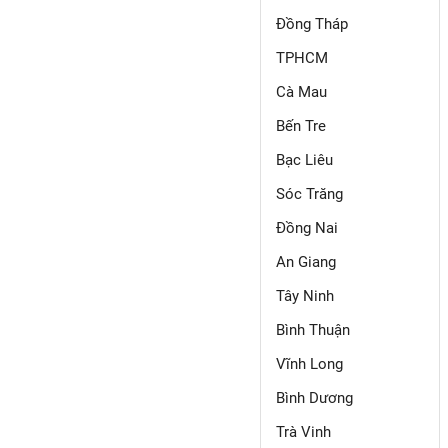
Đồng Tháp
TPHCM
Cà Mau
Bến Tre
Bạc Liêu
Sóc Trăng
Đồng Nai
An Giang
Tây Ninh
Bình Thuận
Vĩnh Long
Bình Dương
Trà Vinh