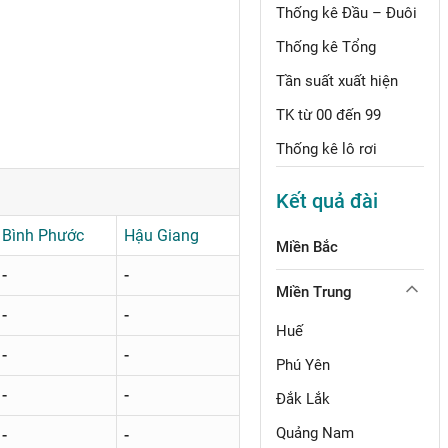
Thống kê Đầu – Đuôi
Thống kê Tổng
Tần suất xuất hiện
TK từ 00 đến 99
Thống kê lô rơi
Kết quả đài
Bình Phước
Hậu Giang
Miền Bắc
-
-
Miền Trung
-
-
Huế
-
-
Phú Yên
-
-
Đắk Lắk
Quảng Nam
-
-