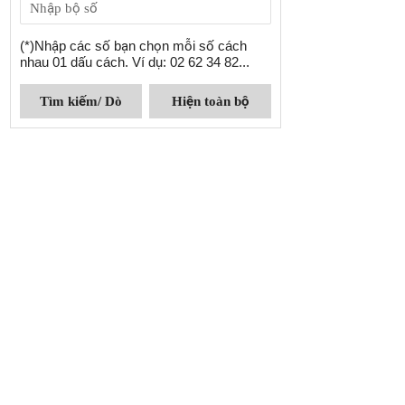
(*)Nhập các số bạn chọn mỗi số cách
nhau 01 dấu cách. Ví dụ: 02 62 34 82...
Tìm kiếm/ Dò
Hiện toàn bộ