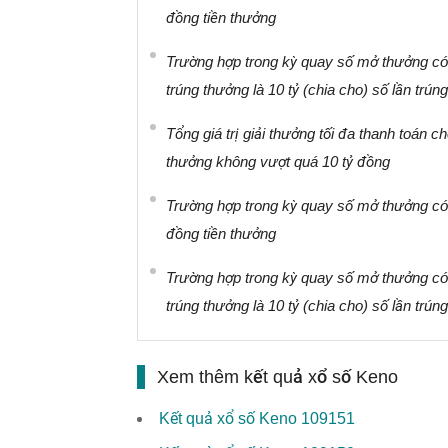
đồng tiền thưởng
Trường hợp trong kỳ quay số mở thưởng có n
trúng thưởng là 10 tỷ (chia cho) số lần trún
Tổng giá trị giải thưởng tối đa thanh toán 
thưởng không vượt quá 10 tỷ đồng
Trường hợp trong kỳ quay số mở thưởng có 5
đồng tiền thưởng
Trường hợp trong kỳ quay số mở thưởng có n
trúng thưởng là 10 tỷ (chia cho) số lần trún
Xem thêm kết quả xổ số Keno
Kết quả xổ số Keno 109151