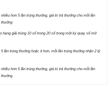
hiều hơn 5 lần trúng thưởng, giá trị trả thưởng cho mỗi lần
g thưởng
cho hạng giải trùng 10 số trong 20 số trong một kỳ quay số mở
 lần trúng thưởng hoặc ít hơn, mỗi lần trúng thưởng nhận 2 tỷ
hiều hơn 5 lần trúng thưởng, giá trị trả thưởng cho mỗi lần
g thưởng