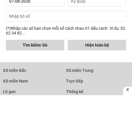
(*)Nhập các số bạn chọn mỗi số cách nhau 01 dấu cách. Ví dụ: 02
62 34 82...
Tìm kiếm/ Dò
Hiện toàn bộ
XS miền Bắc
XS miền Trung
XS miền Nam
Trực tiếp
X
Lô gan
Thống kê
Điện toán
Phân tích
Copyright @ 2009 - 2026 ketquaday.vn. All Rights Reserved
Công ty Cổ phần ICSoft
Địa chỉ: Toà nhà IC, số 82 phố Duy Tân, Phường Cầu Giấy, TP.Hà Nội