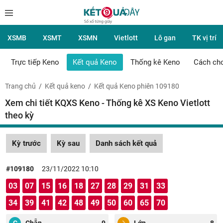
XSMB
XSMT
XSMN
Vietlott
Lô gan
TK vị trí
Trực tiếp Keno
Kết quả Keno
Thống kê Keno
Cách ch
Trang chủ
Kết quả keno
Kết quả Keno phiên 109180
Xem chi tiết KQXS Keno - Thống kê XS Keno Vietlott
theo kỳ
Kỳ trước
Kỳ sau
Danh sách kết quả
#109180
23/11/2022 10:10
03
07
15
16
18
27
28
29
31
33
34
39
41
42
48
49
50
60
65
70