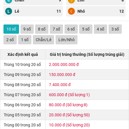
C
Chẵn
9
Lớn
8
L
Lẻ
11
Nhỏ
12
10 số
9 số
8 số
7 số
6 số
5 số
4 số
3 số
2 số
1 số
Chẵn/Lẻ
Lớn/Nhỏ
Xác định kết quả
Giá trị trúng thưởng (Số lượng trúng giải)
Trùng 10 trong 20 số
2.000.000.000 đ
Trùng 09 trong 20 số
150.000.000 đ
Trùng 08 trong 20 số
7.400.000 đ
Trùng 07 trong 20 số
600.000 đ (Số lượng:1)
Trùng 06 trong 20 số
80.000 đ (Số lượng:8)
Trùng 05 trong 20 số
20.000 đ (Số lượng:50)
Trùng 00 trong 20 số
10.000 đ (Số lượng:20)