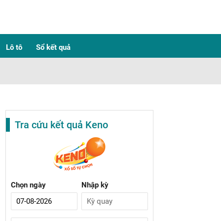
Lô tô
Sổ kết quả
Tra cứu kết quả Keno
Chọn ngày
Nhập kỳ