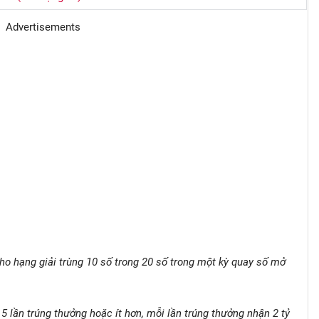
Advertisements
 cho hạng giải trùng 10 số trong 20 số trong một kỳ quay số mở
 lần trúng thưởng hoặc ít hơn, mỗi lần trúng thưởng nhận 2 tỷ