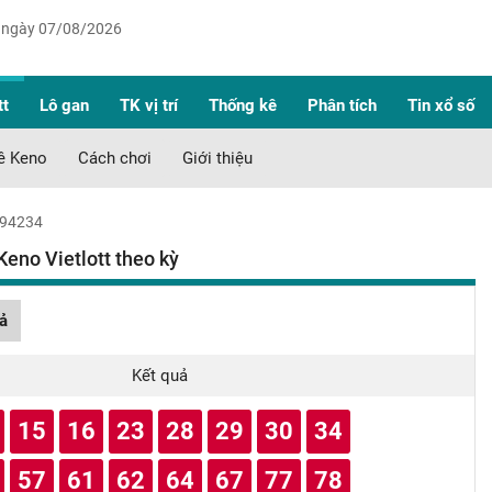
 ngày 07/08/2026
tt
Lô gan
TK vị trí
Thống kê
Phân tích
Tin xổ số
ê Keno
Cách chơi
Giới thiệu
194234
eno Vietlott theo kỳ
ả
Kết quả
15
16
23
28
29
30
34
57
61
62
64
67
77
78