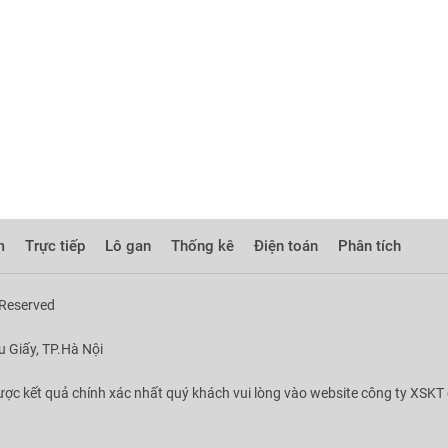
m
Trực tiếp
Lô gan
Thống kê
Điện toán
Phân tích
 Reserved
u Giấy, TP.Hà Nội
được kết quả chính xác nhất quý khách vui lòng vào website công ty XSKT 