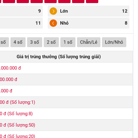
9
Lớn
12
11
Nhỏ
8
 số
4 số
3 số
2 số
1 số
Chẵn/Lẻ
Lớn/Nhỏ
Giá trị trúng thưởng (Số lượng trúng giải)
.000.000 đ
00.000 đ
.000 đ
00 đ (Số lượng:1)
0 đ (Số lượng:8)
0 đ (Số lượng:50)
0 đ (Số lượng:20)