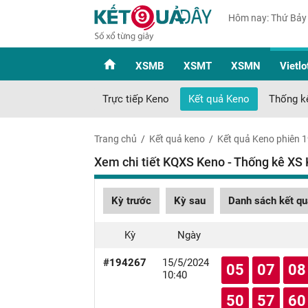
Hôm nay: Thứ Bảy
XSMB
XSMT
XSMN
Vietlo
Trực tiếp Keno
Kết quả Keno
Thống k
Trang chủ
Kết quả keno
Kết quả Keno phiên 
Xem chi tiết KQXS Keno - Thống kê XS K
Kỳ trước
Kỳ sau
Danh sách kết qu
Kỳ
Ngày
#194267
15/5/2024
05
07
08
10:40
50
57
60