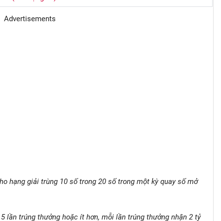
Advertisements
 cho hạng giải trùng 10 số trong 20 số trong một kỳ quay số mở
 lần trúng thưởng hoặc ít hơn, mỗi lần trúng thưởng nhận 2 tỷ