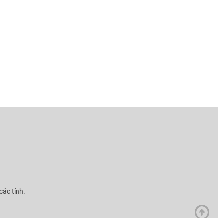
các tỉnh.