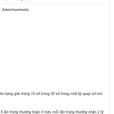
Advertisements
 cho hạng giải trùng 10 số trong 20 số trong một kỳ quay số mở
 lần trúng thưởng hoặc ít hơn, mỗi lần trúng thưởng nhận 2 tỷ