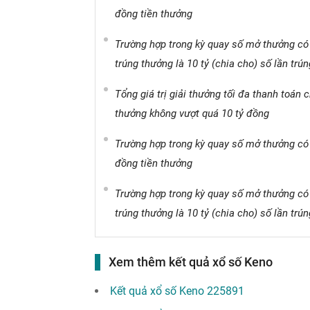
đồng tiền thưởng
Trường hợp trong kỳ quay số mở thưởng có n
trúng thưởng là 10 tỷ (chia cho) số lần trú
Tổng giá trị giải thưởng tối đa thanh toán
thưởng không vượt quá 10 tỷ đồng
Trường hợp trong kỳ quay số mở thưởng có 5
đồng tiền thưởng
Trường hợp trong kỳ quay số mở thưởng có n
trúng thưởng là 10 tỷ (chia cho) số lần trú
Xem thêm kết quả xổ số Keno
Kết quả xổ số Keno 225891