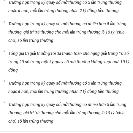
Trường hợp trong kỳ quay số mở thưởng có 5 lần trúng thưởng
hoặc ít hơn, mỗi lần trúng thưởng nhận 2 tỷ đồng tiền thưởng
Trường hợp trong kỳ quay số mở thưởng có nhiều hơn 5 lần trúng
thưởng, giá trị trả thưởng cho mỗi lần trúng thưởng là 10 tỷ (chia
cho) số lần trúng thưởng
Tổng giá trị giải thưởng tối đa thanh toán cho hạng giải trùng 10 số
trong 20 số trong một kỳ quay số mở thưởng không vượt quá 10 tỷ
đồng
Trường hợp trong kỳ quay số mở thưởng có 5 lần trúng thưởng
hoặc ít hơn, mỗi lần trúng thưởng nhận 2 tỷ đồng tiền thưởng
Trường hợp trong kỳ quay số mở thưởng có nhiều hơn 5 lần trúng
thưởng, giá trị trả thưởng cho mỗi lần trúng thưởng là 10 tỷ (chia
cho) số lần trúng thưởng