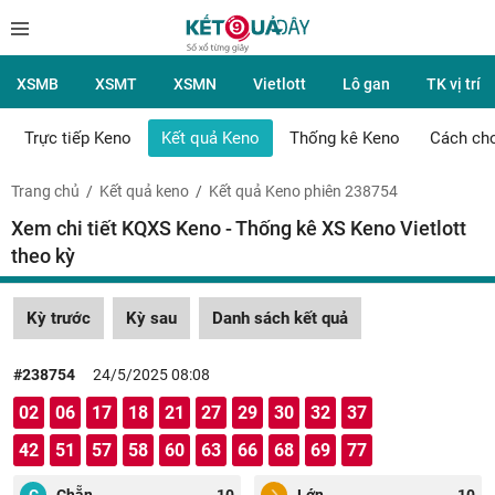
XSMB
XSMT
XSMN
Vietlott
Lô gan
TK vị trí
Trực tiếp Keno
Kết quả Keno
Thống kê Keno
Cách ch
Trang chủ
Kết quả keno
Kết quả Keno phiên 238754
Xem chi tiết KQXS Keno - Thống kê XS Keno Vietlott
theo kỳ
Kỳ trước
Kỳ sau
Danh sách kết quả
#238754
24/5/2025 08:08
02
06
17
18
21
27
29
30
32
37
42
51
57
58
60
63
66
68
69
77