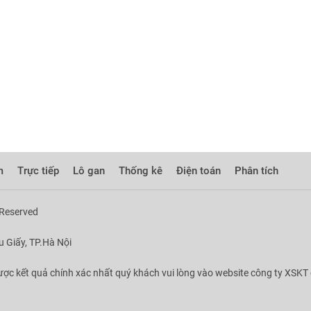
m
Trực tiếp
Lô gan
Thống kê
Điện toán
Phân tích
 Reserved
u Giấy, TP.Hà Nội
được kết quả chính xác nhất quý khách vui lòng vào website công ty XSKT 