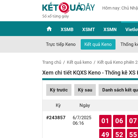
Hôm nay: Chủ Nhậ
XSMB
XSMT
XSMN
Vietlo
Trực tiếp Keno
Kết quả Keno
Thống k
Trang chủ
Kết quả keno
Kết quả Keno phiên 
Xem chi tiết KQXS Keno - Thống kê XS K
Kỳ trước
Kỳ sau
Danh sách kết qu
Kỳ
Ngày
#243857
6/7/2025
01
06
07
06:16
49
52
55