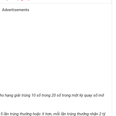
Advertisements
 cho hạng giải trùng 10 số trong 20 số trong một kỳ quay số mở
 lần trúng thưởng hoặc ít hơn, mỗi lần trúng thưởng nhận 2 tỷ