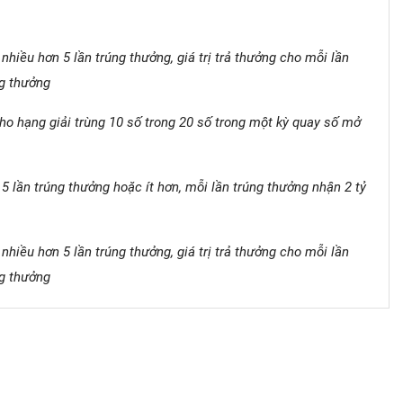
hiều hơn 5 lần trúng thưởng, giá trị trả thưởng cho mỗi lần
ng thưởng
 cho hạng giải trùng 10 số trong 20 số trong một kỳ quay số mở
 lần trúng thưởng hoặc ít hơn, mỗi lần trúng thưởng nhận 2 tỷ
hiều hơn 5 lần trúng thưởng, giá trị trả thưởng cho mỗi lần
ng thưởng