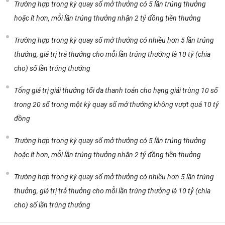
Trường hợp trong kỳ quay số mở thưởng có 5 lần trúng thưởng
hoặc ít hơn, mỗi lần trúng thưởng nhận 2 tỷ đồng tiền thưởng
Trường hợp trong kỳ quay số mở thưởng có nhiều hơn 5 lần trúng
thưởng, giá trị trả thưởng cho mỗi lần trúng thưởng là 10 tỷ (chia
cho) số lần trúng thưởng
Tổng giá trị giải thưởng tối đa thanh toán cho hạng giải trùng 10 số
trong 20 số trong một kỳ quay số mở thưởng không vượt quá 10 tỷ
đồng
Trường hợp trong kỳ quay số mở thưởng có 5 lần trúng thưởng
hoặc ít hơn, mỗi lần trúng thưởng nhận 2 tỷ đồng tiền thưởng
Trường hợp trong kỳ quay số mở thưởng có nhiều hơn 5 lần trúng
thưởng, giá trị trả thưởng cho mỗi lần trúng thưởng là 10 tỷ (chia
cho) số lần trúng thưởng