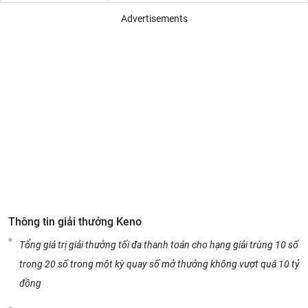
Advertisements
Thông tin giải thưởng Keno
Tổng giá trị giải thưởng tối đa thanh toán cho hạng giải trùng 10 số
trong 20 số trong một kỳ quay số mở thưởng không vượt quá 10 tỷ
đồng