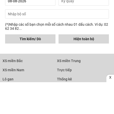
(*)Nhập các số bạn chọn mỗi số cách nhau 01 dấu cách. Ví dụ: 02
62 34 82...
Tìm kiếm/ Dò
Hiện toàn bộ
XS miền Bắc
XS miền Trung
XS miền Nam
Trực tiếp
X
Lô gan
Thống kê
Điện toán
Phân tích
Copyright @ 2009 - 2026 ketquaday.vn. All Rights Reserved
Công ty Cổ phần ICSoft
Địa chỉ: Toà nhà IC, số 82 phố Duy Tân, Phường Cầu Giấy, TP.Hà Nội