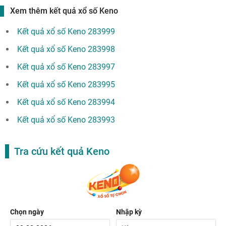
Xem thêm kết quả xổ số Keno
Kết quả xổ số Keno 283999
Kết quả xổ số Keno 283998
Kết quả xổ số Keno 283997
Kết quả xổ số Keno 283995
Kết quả xổ số Keno 283994
Kết quả xổ số Keno 283993
Tra cứu kết quả Keno
Chọn ngày
Nhập kỳ