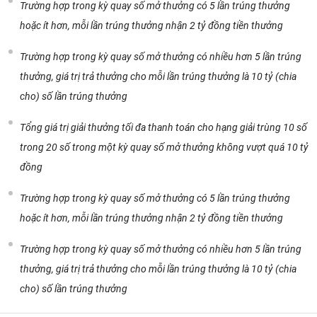
Trường hợp trong kỳ quay số mở thưởng có 5 lần trúng thưởng
hoặc ít hơn, mỗi lần trúng thưởng nhận 2 tỷ đồng tiền thưởng
Trường hợp trong kỳ quay số mở thưởng có nhiều hơn 5 lần trúng
thưởng, giá trị trả thưởng cho mỗi lần trúng thưởng là 10 tỷ (chia
cho) số lần trúng thưởng
Tổng giá trị giải thưởng tối đa thanh toán cho hạng giải trùng 10 số
trong 20 số trong một kỳ quay số mở thưởng không vượt quá 10 tỷ
đồng
Trường hợp trong kỳ quay số mở thưởng có 5 lần trúng thưởng
hoặc ít hơn, mỗi lần trúng thưởng nhận 2 tỷ đồng tiền thưởng
Trường hợp trong kỳ quay số mở thưởng có nhiều hơn 5 lần trúng
thưởng, giá trị trả thưởng cho mỗi lần trúng thưởng là 10 tỷ (chia
cho) số lần trúng thưởng