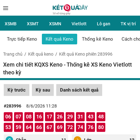
XSMB
XSMT
XSMN
Vietlott
Lô gan
TK vị trí
Trực tiếp Keno
Kết quả Keno
Thống kê Keno
Cách ch
Trang chủ
Kết quả keno
Kết quả Keno phiên 283996
Xem chi tiết KQXS Keno - Thống kê XS Keno Vietlott
theo kỳ
Kỳ trước
Kỳ sau
Danh sách kết quả
#283996
8/6/2026 11:28
06
07
08
16
17
26
29
31
43
48
53
59
64
66
67
69
72
74
76
80