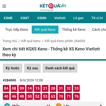
XSMB
XSMT
XSMN
Vietlott
Lô gan
TK vị trí
Trực tiếp Keno
Kết quả Keno
Thống kê Keno
Cách ch
Trang chủ
Kết quả keno
Kết quả Keno phiên 284000
Xem chi tiết KQXS Keno - Thống kê XS Keno Vietlott
theo kỳ
Kỳ trước
Kỳ sau
Danh sách kết quả
#284000
8/6/2026 12:00
04
08
09
14
15
21
28
31
32
33
40
46
48
50
52
53
63
70
71
76