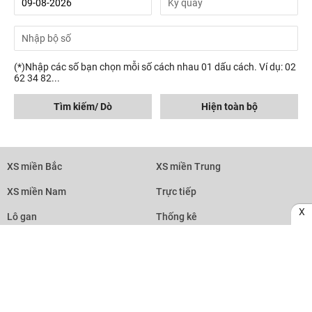
(*)Nhập các số bạn chọn mỗi số cách nhau 01 dấu cách. Ví dụ: 02
62 34 82...
Tìm kiếm/ Dò
Hiện toàn bộ
XS miền Bắc
XS miền Trung
XS miền Nam
Trực tiếp
X
Lô gan
Thống kê
Điện toán
Phân tích
Copyright @ 2009 - 2026 ketquaday.vn. All Rights Reserved
Công ty Cổ phần ICSoft
Địa chỉ: Toà nhà IC, số 82 phố Duy Tân, Phường Cầu Giấy, TP.Hà Nội