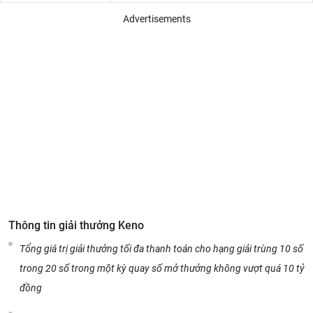
Advertisements
Thông tin giải thưởng Keno
Tổng giá trị giải thưởng tối đa thanh toán cho hạng giải trùng 10 số
trong 20 số trong một kỳ quay số mở thưởng không vượt quá 10 tỷ
đồng