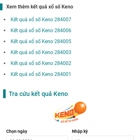
Xem thêm kết quả xổ số Keno
Kết quả xổ số Keno 284007
Kết quả xổ số Keno 284006
Kết quả xổ số Keno 284005
Kết quả xổ số Keno 284003
Kết quả xổ số Keno 284002
Kết quả xổ số Keno 284001
Tra cứu kết quả Keno
Chọn ngày
Nhập kỳ