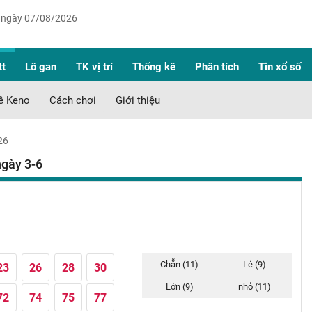
 ngày 07/08/2026
tt
Lô gan
TK vị trí
Thống kê
Phân tích
Tin xổ số
ê Keno
Cách chơi
Giới thiệu
26
ngày 3-6
Chẵn (11)
Lẻ (9)
23
26
28
30
Lớn (9)
nhỏ (11)
72
74
75
77