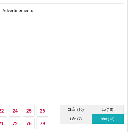
Advertisements
Chẵn (10)
Lẻ (10)
22
24
25
26
Lớn (7)
nhỏ (13)
71
72
76
79