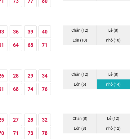
71
73
77
80
Chẵn (12)
Lẻ (8)
33
36
39
40
Lớn (10)
nhỏ (10)
61
64
68
71
Chẵn (12)
Lẻ (8)
26
28
29
34
Lớn (6)
nhỏ (14)
61
68
74
76
Chẵn (8)
Lẻ (12)
25
27
28
32
Lớn (8)
nhỏ (12)
70
71
73
78