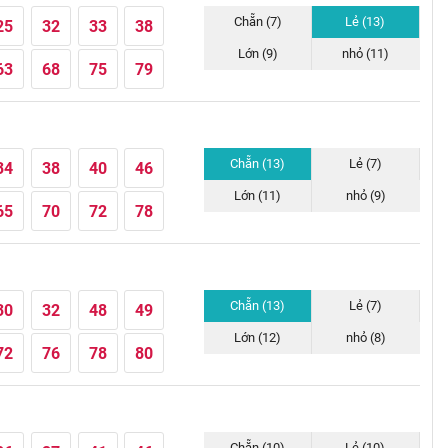
Chẵn (7)
Lẻ (13)
25
32
33
38
Lớn (9)
nhỏ (11)
63
68
75
79
Chẵn (13)
Lẻ (7)
34
38
40
46
Lớn (11)
nhỏ (9)
65
70
72
78
Chẵn (13)
Lẻ (7)
30
32
48
49
Lớn (12)
nhỏ (8)
72
76
78
80
Chẵn (10)
Lẻ (10)