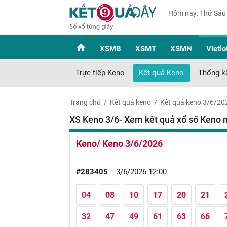
Hôm nay: Thứ Sáu
XSMB
XSMT
XSMN
Vietlo
Trực tiếp Keno
Kết quả Keno
Thống k
Trang chủ
Kết quả keno
Kết quả keno 3/6/20
XS Keno 3/6- Xem kết quả xổ số Keno 
Keno/ Keno 3/6/2026
#283405
3/6/2026 12:00
04
08
10
17
20
21
32
47
49
61
63
66