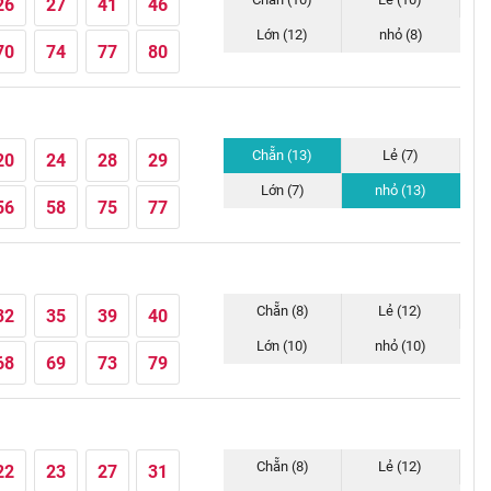
26
27
41
46
Lớn (12)
nhỏ (8)
70
74
77
80
Chẵn (13)
Lẻ (7)
20
24
28
29
Lớn (7)
nhỏ (13)
56
58
75
77
Chẵn (8)
Lẻ (12)
32
35
39
40
Lớn (10)
nhỏ (10)
68
69
73
79
Chẵn (8)
Lẻ (12)
22
23
27
31