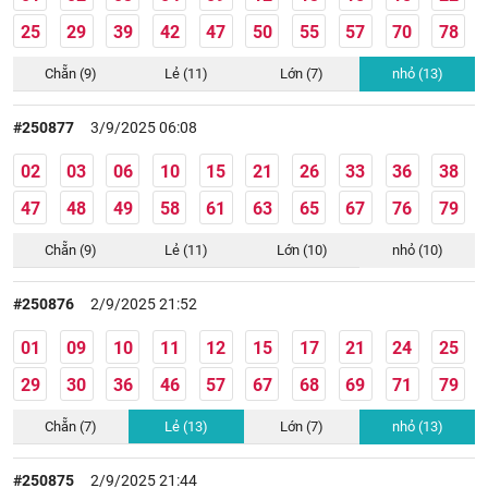
25
29
39
42
47
50
55
57
70
78
Chẵn (9)
Lẻ (11)
Lớn (7)
nhỏ (13)
#250877
3/9/2025 06:08
02
03
06
10
15
21
26
33
36
38
47
48
49
58
61
63
65
67
76
79
Chẵn (9)
Lẻ (11)
Lớn (10)
nhỏ (10)
#250876
2/9/2025 21:52
01
09
10
11
12
15
17
21
24
25
29
30
36
46
57
67
68
69
71
79
Chẵn (7)
Lẻ (13)
Lớn (7)
nhỏ (13)
#250875
2/9/2025 21:44