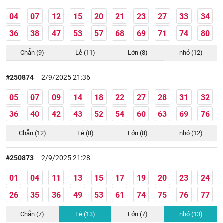
04
07
12
15
20
21
23
27
33
34
36
38
47
53
57
68
69
71
74
80
Chẵn (9)
Lẻ (11)
Lớn (8)
nhỏ (12)
#250874
2/9/2025 21:36
05
07
09
14
18
22
27
28
31
32
36
40
42
43
52
54
60
63
69
76
Chẵn (12)
Lẻ (8)
Lớn (8)
nhỏ (12)
#250873
2/9/2025 21:28
01
04
11
13
15
17
19
20
23
24
26
35
36
49
53
61
74
75
76
77
Chẵn (7)
Lẻ (13)
Lớn (7)
nhỏ (13)