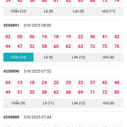
39
42
56
60
61
62
65
68
73
74
Chẵn (12)
Lẻ (8)
Lớn (9)
nhỏ (11)
#250891
3/9/2025 08:00
02
05
06
14
18
19
22
36
41
42
44
47
52
58
60
62
63
72
75
76
Chẵn (14)
Lẻ (6)
Lớn (12)
nhỏ (8)
#250890
3/9/2025 07:52
04
13
18
24
25
29
33
37
45
48
49
51
55
58
62
68
69
71
72
80
Chẵn (9)
Lẻ (11)
Lớn (12)
nhỏ (8)
#250889
3/9/2025 07:44