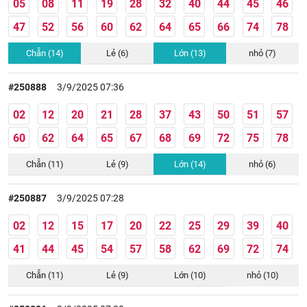
05
08
11
19
28
32
40
44
45
46
47
52
56
60
62
64
65
66
74
78
Chẵn (14)
Lẻ (6)
Lớn (13)
nhỏ (7)
#250888
3/9/2025 07:36
02
12
20
21
28
37
43
50
51
57
60
62
64
65
67
68
69
72
75
78
Chẵn (11)
Lẻ (9)
Lớn (14)
nhỏ (6)
#250887
3/9/2025 07:28
02
12
15
17
20
22
25
29
39
40
41
44
45
54
57
58
62
69
72
74
Chẵn (11)
Lẻ (9)
Lớn (10)
nhỏ (10)