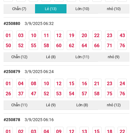
Chẵn (7)
Lẻ (13)
Lớn (10)
nhỏ (10)
#250880
3/9/2025 06:32
01
03
10
11
12
19
20
22
23
43
50
52
55
58
60
62
64
66
71
76
Chẵn (12)
Lẻ (8)
Lớn (11)
nhỏ (9)
#250879
3/9/2025 06:24
01
04
08
10
12
15
16
21
23
24
26
37
47
52
53
54
57
58
75
76
Chẵn (11)
Lẻ (9)
Lớn (8)
nhỏ (12)
#250878
3/9/2025 06:16
01
02
03
04
09
12
13
15
18
22