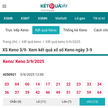
XSMB
XSMT
XSMN
Vietlott
Lô gan
TK vị trí
Trực tiếp Keno
Kết quả Keno
Thống kê Keno
Cách ch
Trang chủ
Kết quả keno
Kết quả keno 3/9/2025
XS Keno 3/9- Xem kết quả xổ số Keno ngày 3-9
Keno/ Keno 3/9/2025
#250921
3/9/2025 12:00
03
04
06
14
17
21
22
23
33
34
36
37
39
42
46
49
51
57
59
64
Chẵn (9)
Lẻ (11)
Lớn (7)
nhỏ (13)