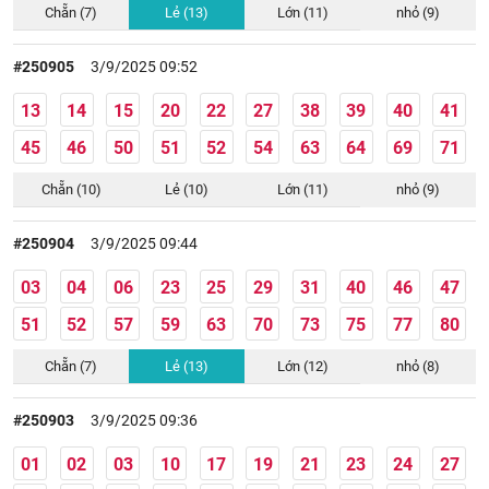
Chẵn (7)
Lẻ (13)
Lớn (11)
nhỏ (9)
#250905
3/9/2025 09:52
13
14
15
20
22
27
38
39
40
41
45
46
50
51
52
54
63
64
69
71
Chẵn (10)
Lẻ (10)
Lớn (11)
nhỏ (9)
#250904
3/9/2025 09:44
03
04
06
23
25
29
31
40
46
47
51
52
57
59
63
70
73
75
77
80
Chẵn (7)
Lẻ (13)
Lớn (12)
nhỏ (8)
#250903
3/9/2025 09:36
01
02
03
10
17
19
21
23
24
27