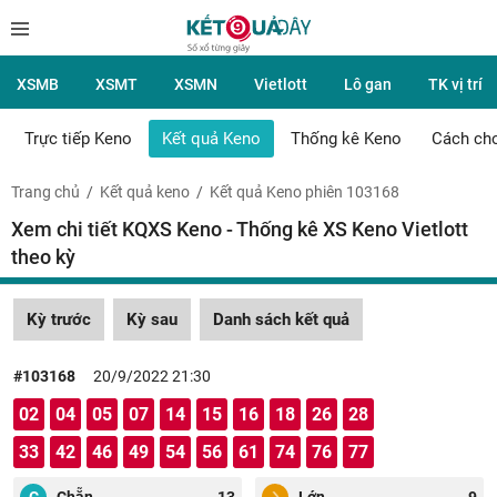
XSMB
XSMT
XSMN
Vietlott
Lô gan
TK vị trí
Trực tiếp Keno
Kết quả Keno
Thống kê Keno
Cách ch
Trang chủ
Kết quả keno
Kết quả Keno phiên 103168
Xem chi tiết KQXS Keno - Thống kê XS Keno Vietlott
theo kỳ
Kỳ trước
Kỳ sau
Danh sách kết quả
#103168
20/9/2022 21:30
02
04
05
07
14
15
16
18
26
28
33
42
46
49
54
56
61
74
76
77