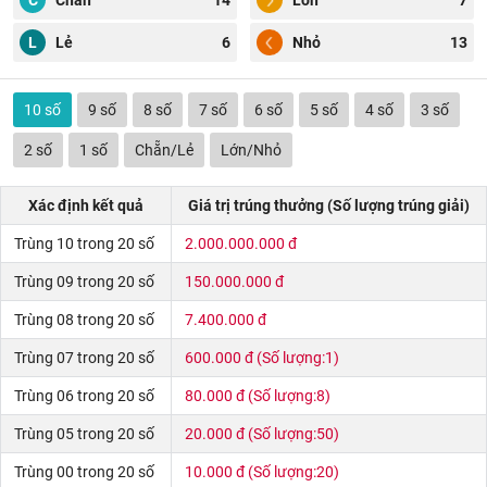
C
Chẵn
14
Lớn
7
L
Lẻ
6
Nhỏ
13
10 số
9 số
8 số
7 số
6 số
5 số
4 số
3 số
2 số
1 số
Chẵn/Lẻ
Lớn/Nhỏ
Xác định kết quả
Giá trị trúng thưởng (Số lượng trúng giải)
Trùng 10 trong 20 số
2.000.000.000 đ
Trùng 09 trong 20 số
150.000.000 đ
Trùng 08 trong 20 số
7.400.000 đ
Trùng 07 trong 20 số
600.000 đ (Số lượng:1)
Trùng 06 trong 20 số
80.000 đ (Số lượng:8)
Trùng 05 trong 20 số
20.000 đ (Số lượng:50)
Trùng 00 trong 20 số
10.000 đ (Số lượng:20)