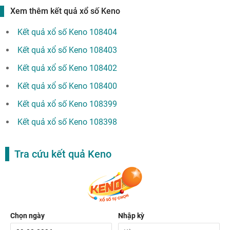
Xem thêm kết quả xổ số Keno
Kết quả xổ số Keno 108404
Kết quả xổ số Keno 108403
Kết quả xổ số Keno 108402
Kết quả xổ số Keno 108400
Kết quả xổ số Keno 108399
Kết quả xổ số Keno 108398
Tra cứu kết quả Keno
Chọn ngày
Nhập kỳ