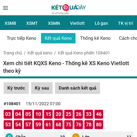
XSMB
XSMT
XSMN
Vietlott
Lô gan
TK vị trí
Trực tiếp Keno
Kết quả Keno
Thống kê Keno
Cách ch
Trang chủ
Kết quả keno
Kết quả Keno phiên 108401
Xem chi tiết KQXS Keno - Thống kê XS Keno Vietlott
theo kỳ
Kỳ trước
Kỳ sau
Danh sách kết quả
#108401
15/11/2022 07:00
03
04
05
10
15
20
25
26
33
46
53
54
57
59
61
68
75
76
78
80