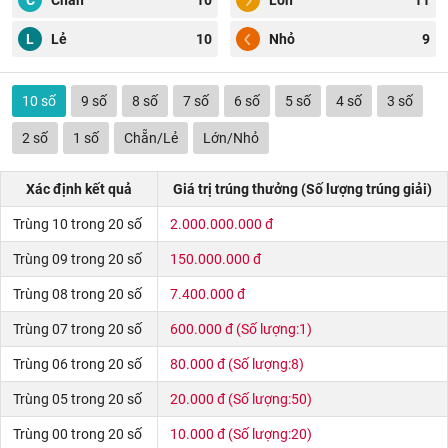
C
Chẵn
10
Lớn
11
L
Lẻ
10
Nhỏ
9
10 số
9 số
8 số
7 số
6 số
5 số
4 số
3 số
2 số
1 số
Chẵn/Lẻ
Lớn/Nhỏ
Xác định kết quả
Giá trị trúng thưởng (Số lượng trúng giải)
Trùng 10 trong 20 số
2.000.000.000 đ
Trùng 09 trong 20 số
150.000.000 đ
Trùng 08 trong 20 số
7.400.000 đ
Trùng 07 trong 20 số
600.000 đ (Số lượng:1)
Trùng 06 trong 20 số
80.000 đ (Số lượng:8)
Trùng 05 trong 20 số
20.000 đ (Số lượng:50)
Trùng 00 trong 20 số
10.000 đ (Số lượng:20)