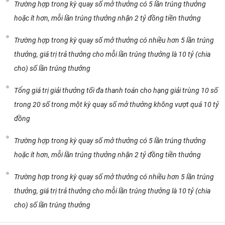
Trường hợp trong kỳ quay số mở thưởng có 5 lần trúng thưởng
hoặc ít hơn, mỗi lần trúng thưởng nhận 2 tỷ đồng tiền thưởng
Trường hợp trong kỳ quay số mở thưởng có nhiều hơn 5 lần trúng
thưởng, giá trị trả thưởng cho mỗi lần trúng thưởng là 10 tỷ (chia
cho) số lần trúng thưởng
Tổng giá trị giải thưởng tối đa thanh toán cho hạng giải trùng 10 số
trong 20 số trong một kỳ quay số mở thưởng không vượt quá 10 tỷ
đồng
Trường hợp trong kỳ quay số mở thưởng có 5 lần trúng thưởng
hoặc ít hơn, mỗi lần trúng thưởng nhận 2 tỷ đồng tiền thưởng
Trường hợp trong kỳ quay số mở thưởng có nhiều hơn 5 lần trúng
thưởng, giá trị trả thưởng cho mỗi lần trúng thưởng là 10 tỷ (chia
cho) số lần trúng thưởng