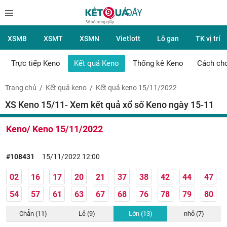
XSMB
XSMT
XSMN
Vietlott
Lô gan
TK vị trí
Trực tiếp Keno
Kết quả Keno
Thống kê Keno
Cách ch
Trang chủ
Kết quả keno
Kết quả keno 15/11/2022
XS Keno 15/11- Xem kết quả xổ số Keno ngày 15-11
Keno/ Keno 15/11/2022
#108431
15/11/2022 12:00
02
16
17
20
21
37
38
42
44
47
54
57
61
63
67
68
76
78
79
80
Chẵn (11)
Lẻ (9)
Lớn (13)
nhỏ (7)