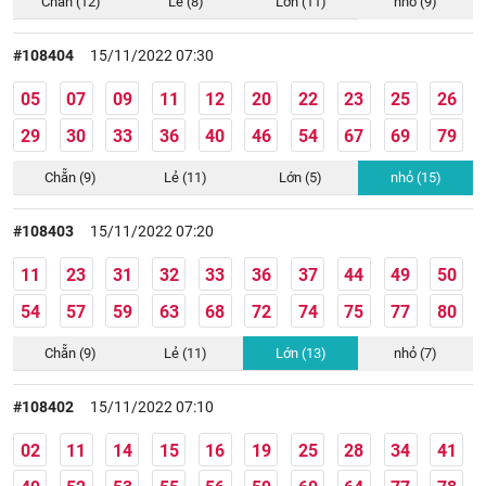
Chẵn (12)
Lẻ (8)
Lớn (11)
nhỏ (9)
#108404
15/11/2022 07:30
05
07
09
11
12
20
22
23
25
26
29
30
33
36
40
46
54
67
69
79
Chẵn (9)
Lẻ (11)
Lớn (5)
nhỏ (15)
#108403
15/11/2022 07:20
11
23
31
32
33
36
37
44
49
50
54
57
59
63
68
72
74
75
77
80
Chẵn (9)
Lẻ (11)
Lớn (13)
nhỏ (7)
#108402
15/11/2022 07:10
02
11
14
15
16
19
25
28
34
41