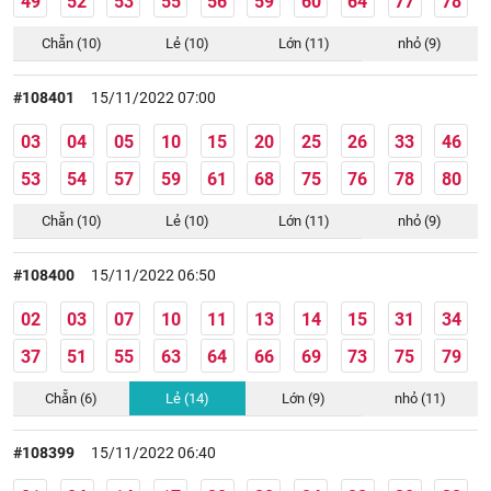
49
52
53
55
56
59
60
64
77
78
Chẵn (10)
Lẻ (10)
Lớn (11)
nhỏ (9)
#108401
15/11/2022 07:00
03
04
05
10
15
20
25
26
33
46
53
54
57
59
61
68
75
76
78
80
Chẵn (10)
Lẻ (10)
Lớn (11)
nhỏ (9)
#108400
15/11/2022 06:50
02
03
07
10
11
13
14
15
31
34
37
51
55
63
64
66
69
73
75
79
Chẵn (6)
Lẻ (14)
Lớn (9)
nhỏ (11)
#108399
15/11/2022 06:40