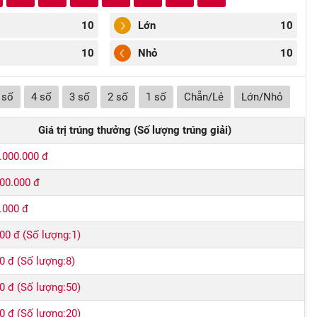
10
Lớn
10
10
Nhỏ
10
 số
4 số
3 số
2 số
1 số
Chẵn/Lẻ
Lớn/Nhỏ
Giá trị trúng thưởng (Số lượng trúng giải)
.000.000 đ
00.000 đ
.000 đ
00 đ (Số lượng:1)
0 đ (Số lượng:8)
0 đ (Số lượng:50)
0 đ (Số lượng:20)