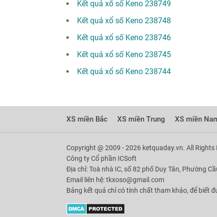
Kết quả xổ số Keno 238749
Kết quả xổ số Keno 238748
Kết quả xổ số Keno 238746
Kết quả xổ số Keno 238745
Kết quả xổ số Keno 238744
XS miền Bắc
XS miền Trung
XS miền Na
Copyright @ 2009 - 2026 ketquaday.vn. All Rights
Công ty Cổ phần ICSoft
Địa chỉ: Toà nhà IC, số 82 phố Duy Tân, Phường Cầ
Email liên hệ: tkxoso@gmail.com
Bảng kết quả chỉ có tính chất tham khảo, để biết 