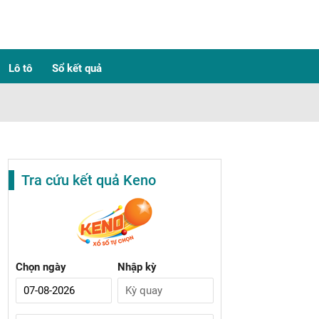
Lô tô
Sổ kết quả
Tra cứu kết quả Keno
Chọn ngày
Nhập kỳ