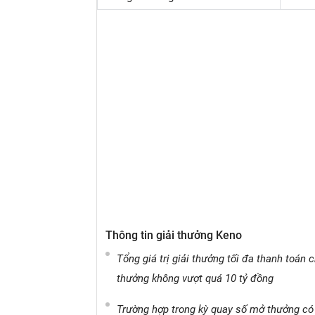
Thông tin giải thưởng Keno
Tổng giá trị giải thưởng tối đa thanh toán
thưởng không vượt quá 10 tỷ đồng
Trường hợp trong kỳ quay số mở thưởng có 5