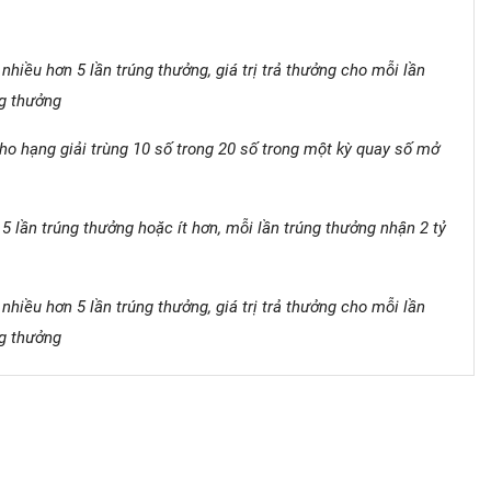
hiều hơn 5 lần trúng thưởng, giá trị trả thưởng cho mỗi lần
ng thưởng
 cho hạng giải trùng 10 số trong 20 số trong một kỳ quay số mở
 lần trúng thưởng hoặc ít hơn, mỗi lần trúng thưởng nhận 2 tỷ
hiều hơn 5 lần trúng thưởng, giá trị trả thưởng cho mỗi lần
ng thưởng