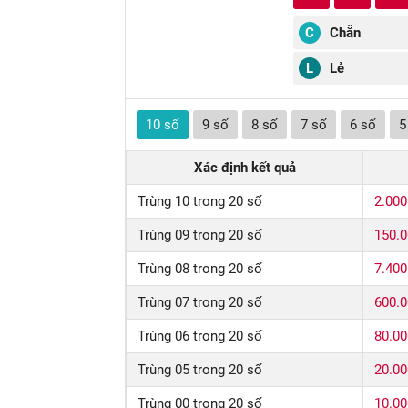
C
Chẵn
L
Lẻ
10 số
9 số
8 số
7 số
6 số
5
Xác định kết quả
Trùng 10 trong 20 số
2.000
Trùng 09 trong 20 số
150.0
Trùng 08 trong 20 số
7.400
Trùng 07 trong 20 số
600.0
Trùng 06 trong 20 số
80.00
Trùng 05 trong 20 số
20.00
Trùng 00 trong 20 số
10.00