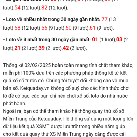
54
82
lượt),
(12 lượt),
(12 lượt),
77
- Loto về nhiều nhất trong 30 ngày gần nhất:
(13
58
56
60
61
lượt),
(12 lượt),
(9 lượt),
(9 lượt),
(9 lượt),
01
03
- Loto về ít nhất trong 30 ngày gần nhất:
(1 lượt),
(2
21
39
42
lượt),
(2 lượt),
(2 lượt),
(2 lượt),
Thống kê 02/02/2025 hoàn toàn mang tính chất tham khảo,
miễn phí 100% dựa trên các phương pháp thống kê từ kết
quả xổ số trước đó. Chúng tôi tuyệt đối không cho và mua
bán số. Ketquaday.vn không cổ suý cho các hình thức chơi
lô đề cờ bạc, các bạn chỉ nên chơi xổ số, loto do nhà nước
phát hành.
Ngoài ra, bạn có thể tham khảo hệ thống quay thử xổ số
Miền Trung của Ketquaday. Hệ thống sử dụng một lượng lớn
dữ liệu kết quả XSMT được lưu trữ trong nhiều năm giúp
cho kết quả quay thử XS Miền Trung ngày càng được cải