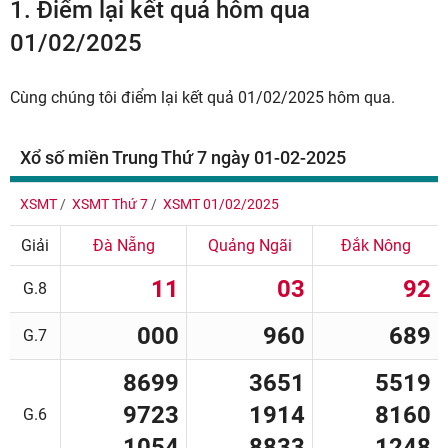
1.
Điểm lại kết quả hôm qua
01/02/2025
Cùng chúng tôi điểm lại kết quả 01/02/2025 hôm qua.
Xổ số miền Trung Thứ 7 ngày 01-02-2025
XSMT
XSMT Thứ 7
XSMT 01/02/2025
Giải
Đà Nẵng
Quảng Ngãi
Đắk Nông
11
03
92
G.8
000
960
689
G.7
8699
3651
5519
9723
1914
8160
G.6
1054
8833
1248