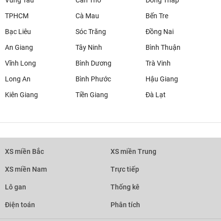
Vũng Tàu
Cần Thơ
Đồng Tháp
TPHCM
Cà Mau
Bến Tre
Bạc Liêu
Sóc Trăng
Đồng Nai
An Giang
Tây Ninh
Bình Thuận
Vĩnh Long
Bình Dương
Trà Vinh
Long An
Bình Phước
Hậu Giang
Kiên Giang
Tiền Giang
Đà Lạt
XS miền Bắc
XS miền Trung
XS miền Nam
Trực tiếp
Lô gan
Thống kê
Điện toán
Phân tích