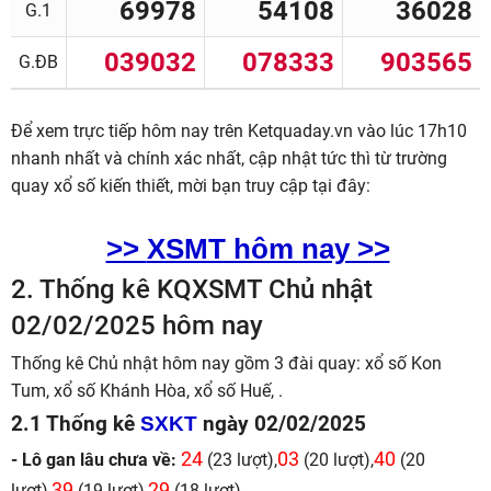
69978
54108
36028
G.1
039032
078333
903565
G.ĐB
Để xem trực tiếp hôm nay trên Ketquaday.vn vào lúc 17h10
nhanh nhất và chính xác nhất, cập nhật tức thì từ trường
quay xổ số kiến thiết, mời bạn truy cập tại đây:
>>
XSMT hôm nay >>
2.
Thống kê KQXSMT Chủ nhật
02/02/2025 hôm nay
Thống kê Chủ nhật hôm nay gồm 3 đài quay: xổ số Kon
Tum, xổ số Khánh Hòa, xổ số Huế, .
2.1 Thống kê
SXKT
ngày 02/02/2025
24
03
40
- Lô gan lâu chưa về:
(23 lượt),
(20 lượt),
(20
39
29
lượt),
(19 lượt),
(18 lượt),