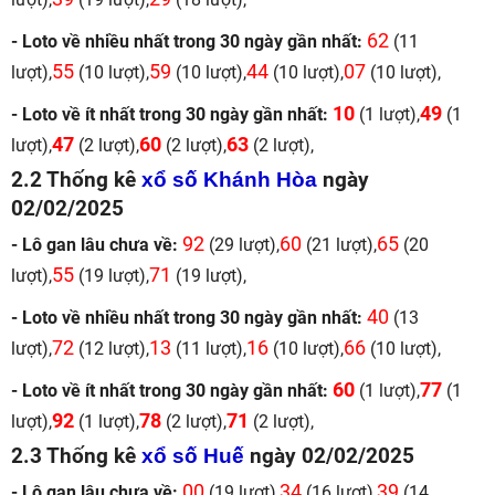
62
- Loto về nhiều nhất trong 30 ngày gần nhất:
(11
55
59
44
07
lượt),
(10 lượt),
(10 lượt),
(10 lượt),
(10 lượt),
10
49
- Loto về ít nhất trong 30 ngày gần nhất:
(1 lượt),
(1
47
60
63
lượt),
(2 lượt),
(2 lượt),
(2 lượt),
2.2 Thống kê
xổ số Khánh Hòa
ngày
02/02/2025
92
60
65
- Lô gan lâu chưa về:
(29 lượt),
(21 lượt),
(20
55
71
lượt),
(19 lượt),
(19 lượt),
40
- Loto về nhiều nhất trong 30 ngày gần nhất:
(13
72
13
16
66
lượt),
(12 lượt),
(11 lượt),
(10 lượt),
(10 lượt),
60
77
- Loto về ít nhất trong 30 ngày gần nhất:
(1 lượt),
(1
92
78
71
lượt),
(1 lượt),
(2 lượt),
(2 lượt),
2.3 Thống kê
xổ số Huế
ngày 02/02/2025
00
34
39
- Lô gan lâu chưa về:
(19 lượt),
(16 lượt),
(14