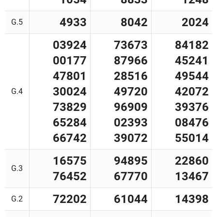
4933
8042
2024
G.5
03924
73673
84182
00177
87966
45241
47801
28516
49544
30024
49720
42072
G.4
73829
96909
39376
65284
02393
08476
66742
39072
55014
16575
94895
22860
G.3
76452
67770
13467
72202
61044
14398
G.2