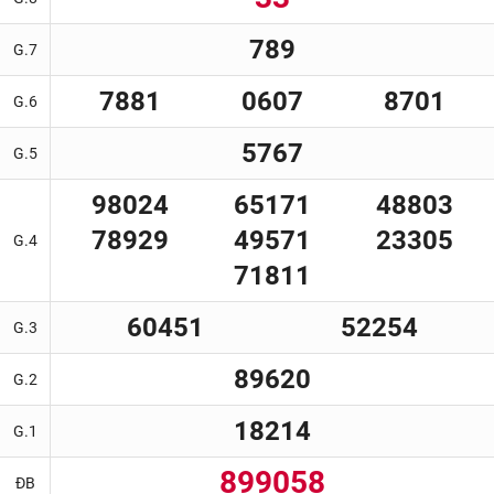
789
G.7
7881
0607
8701
G.6
5767
G.5
98024
65171
48803
78929
49571
23305
G.4
71811
60451
52254
G.3
89620
G.2
18214
G.1
899058
ĐB