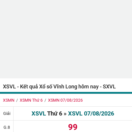
XSVL - Kết quả Xổ số Vĩnh Long hôm nay - SXVL
XSMN
XSMN Thứ 6
XSMN 07/08/2026
XSVL
Thứ 6 »
XSVL 07/08/2026
Giải
99
G.8