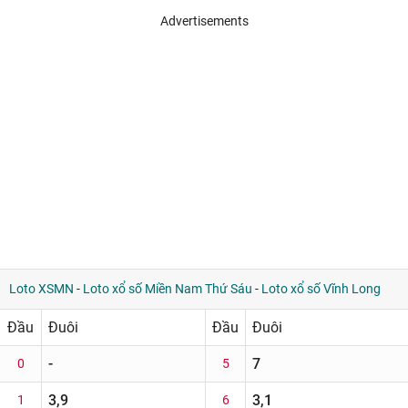
Advertisements
Loto XSMN
-
Loto xổ số Miền Nam Thứ Sáu
-
Loto xổ số Vĩnh Long
Đầu
Đuôi
Đầu
Đuôi
-
7
0
5
3,9
3,1
1
6