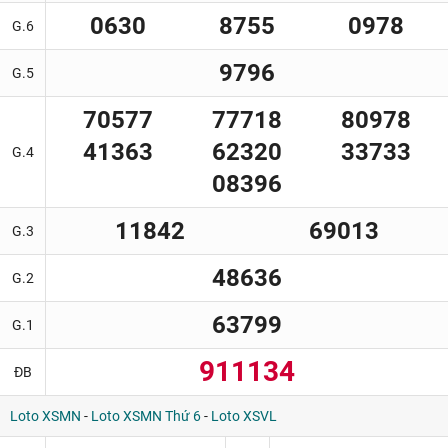
0630
8755
0978
G.6
9796
G.5
70577
77718
80978
41363
62320
33733
G.4
08396
11842
69013
G.3
48636
G.2
63799
G.1
911134
ĐB
Loto XSMN
-
Loto XSMN Thứ 6
-
Loto XSVL