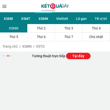
XSMB
XSMT
XSMN
Vietlott
Lô gan
TK vị trí
XSMN
Thứ 2
Thứ 3
Thứ 4
Thứ 5
Thứ 6
Thứ 7
Chủ nhật
Trang chủ
XSMN
XSTG
Tường thuật trực tiếp
Tại đây