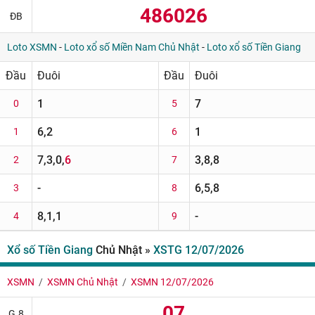
486026
ĐB
Loto XSMN
-
Loto xổ số Miền Nam Chủ Nhật
-
Loto xổ số Tiền Giang
Đầu
Đuôi
Đầu
Đuôi
1
7
0
5
6,2
1
1
6
7,3,0,
6
3,8,8
2
7
-
6,5,8
3
8
8,1,1
-
4
9
Xổ số Tiền Giang
Chủ Nhật »
XSTG 12/07/2026
XSMN
XSMN Chủ Nhật
XSMN 12/07/2026
07
G.8