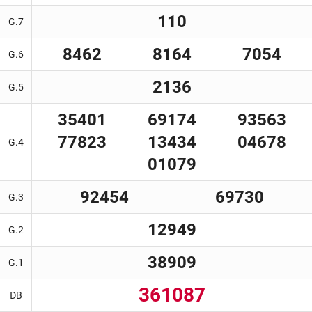
110
G.7
8462
8164
7054
G.6
2136
G.5
35401
69174
93563
77823
13434
04678
G.4
01079
92454
69730
G.3
12949
G.2
38909
G.1
361087
ĐB