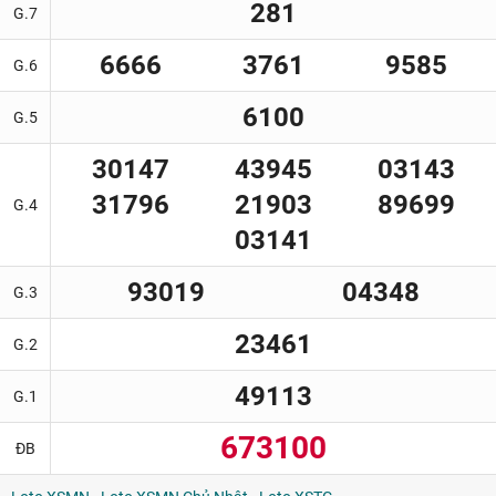
281
G.7
6666
3761
9585
G.6
6100
G.5
30147
43945
03143
31796
21903
89699
G.4
03141
93019
04348
G.3
23461
G.2
49113
G.1
673100
ĐB