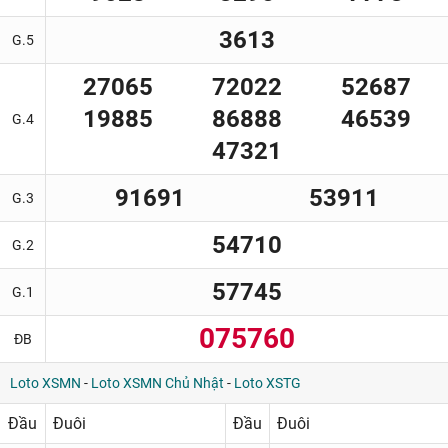
3613
G.5
27065
72022
52687
19885
86888
46539
G.4
47321
91691
53911
G.3
54710
G.2
57745
G.1
075760
ĐB
Loto XSMN
-
Loto XSMN Chủ Nhật
-
Loto XSTG
Đầu
Đuôi
Đầu
Đuôi