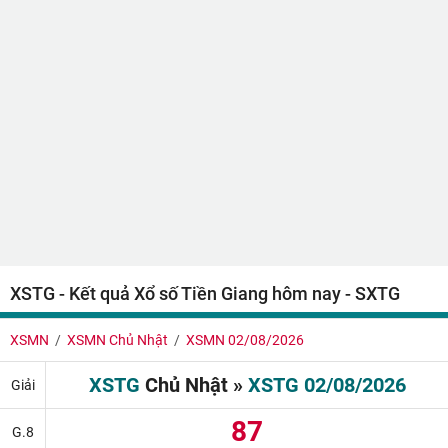
XSTG - Kết quả Xổ số Tiền Giang hôm nay - SXTG
XSMN
XSMN Chủ Nhật
XSMN 02/08/2026
XSTG
Chủ Nhật »
XSTG 02/08/2026
Giải
87
G.8