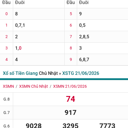
Đầu
Đuôi
Đầu
Đuôi
8
9
0
5
0,7,1
0,5
1
6
2
2,8,5
2
7
1,
0
3
3
8
4
6,8,7
4
9
Xổ số Tiền Giang
Chủ Nhật »
XSTG 21/06/2026
XSMN
XSMN Chủ Nhật
XSMN 21/06/2026
74
G.8
917
G.7
9028
3295
7773
G.6