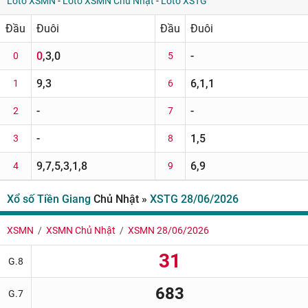
Loto XSMN
-
Loto XSMN Chủ Nhật
-
Loto XSTG
Đầu
Đuôi
Đầu
Đuôi
0
,3,0
-
0
5
9,3
6,1,1
1
6
-
-
2
7
-
1,5
3
8
9,7,5,3,1,8
6,9
4
9
Xổ số Tiền Giang
Chủ Nhật »
XSTG 28/06/2026
XSMN
XSMN Chủ Nhật
XSMN 28/06/2026
31
G.8
683
G.7