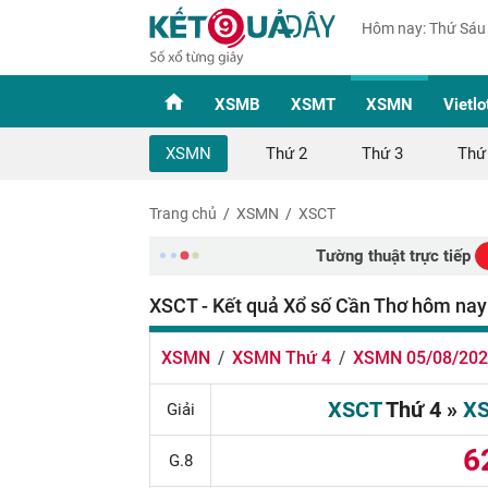
Hôm nay: Thứ Sáu
XSMB
XSMT
XSMN
Vietlo
XSMN
Thứ 2
Thứ 3
Thứ
Trang chủ
XSMN
XSCT
Tường thuật trực tiếp
XSCT - Kết quả Xổ số Cần Thơ hôm nay
XSMN
XSMN Thứ 4
XSMN 05/08/20
XSCT
Thứ 4 »
XS
Giải
6
G.8