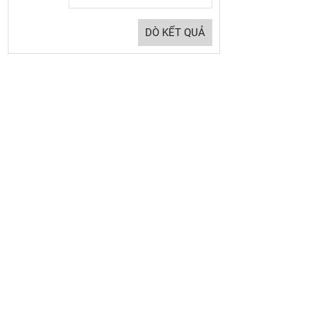
DÒ KẾT QUẢ