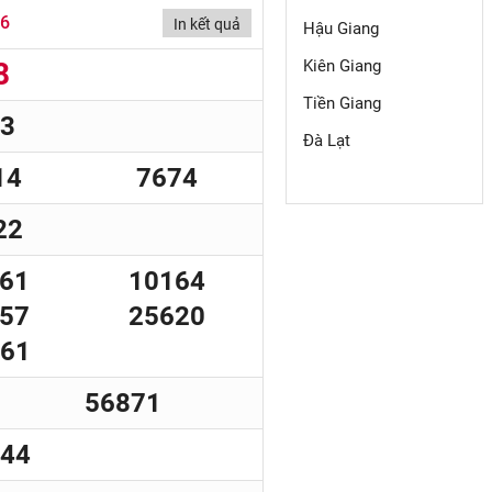
26
In kết quả
Hậu Giang
8
Kiên Giang
Tiền Giang
3
Đà Lạt
14
7674
22
61
10164
57
25620
61
56871
44