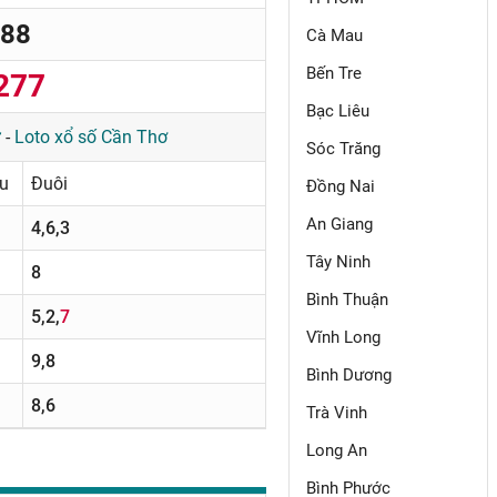
88
Cà Mau
Bến Tre
277
Bạc Liêu
ư
-
Loto xổ số Cần Thơ
Sóc Trăng
u
Đuôi
Đồng Nai
An Giang
4,6,3
Tây Ninh
8
Bình Thuận
5,2,
7
Vĩnh Long
9,8
Bình Dương
8,6
Trà Vinh
Long An
Bình Phước