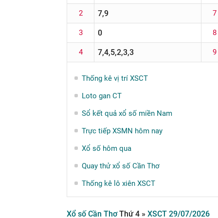
2
7,9
7
3
0
8
4
7,4,5,2,3,3
9
Thống kê vị trí XSCT
Loto gan CT
Sổ kết quả xổ số miền Nam
Trực tiếp XSMN hôm nay
Xổ số hôm qua
Quay thử xổ số Cần Thơ
Thống kê lô xiên XSCT
Xổ số Cần Thơ
Thứ 4 »
XSCT 29/07/2026