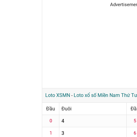
Advertiseme
Loto XSMN
-
Loto xổ số Miền Nam Thứ T
Đầu
Đuôi
Đầ
0
4
5
1
3
6