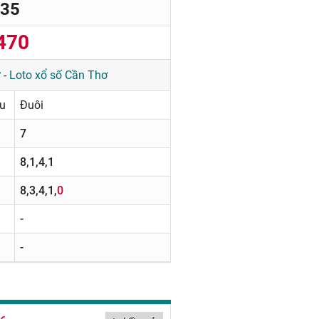
35
470
ư
-
Loto xổ số Cần Thơ
u
Đuôi
7
8,1,4,1
8,3,4,1,
0
-
-