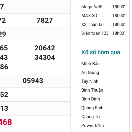
7
Mega 6/45
18h00'
MAX 3D
18h00'
72
7827
XS Thần tài
18h00'
29
Điện toán 123
18h00'
65
20642
Xổ số hôm qua
43
34304
Miền Bắc
86
An Giang
05943
Tây Ninh
Bình Thuận
52
Bình Định
13
Quảng Bình
Quảng Trị
468
Power 6/55