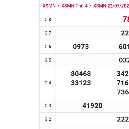
XSMN
XSMN Thứ 4
XSMN 22/07/20
7
G.8
22
G.7
0973
60
G.6
03
G.5
80468
342
33123
716
G.4
736
41920
G.3
222
G.2