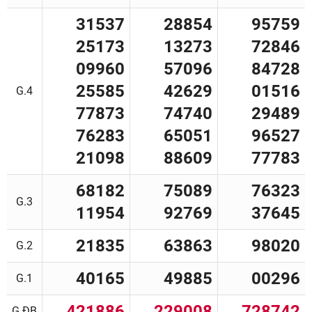
31537
28854
95759
25173
13273
72846
09960
57096
84728
25585
42629
01516
G.4
77873
74740
29489
76283
65051
96527
21098
88609
77783
68182
75089
76323
G.3
11954
92769
37645
21835
63863
98020
G.2
40165
49885
00296
G.1
421886
229008
728742
G.ĐB