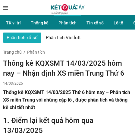
TK vị trí
Thống kê
Phân tích
Tin xổ số
Lô tô
Phân tích xổ số
Phân tich Vietlott
Trang chủ
Phân tích
Thống kê KQXSMT 14/03/2025 hôm
nay – Nhận định XS miền Trung Thứ 6
14/03/2025
Thống kê KQXSMT 14/03/2025 Thứ 6 hôm nay – Phân tích
XS miền Trung với những cặp lô , được phân tích và thống
kê chi tiết nhất
1.
Điểm lại kết quả hôm qua
13/03/2025