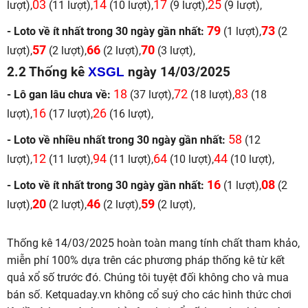
03
14
17
25
lượt),
(11 lượt),
(10 lượt),
(9 lượt),
(9 lượt),
79
73
- Loto về ít nhất trong 30 ngày gần nhất:
(1 lượt),
(2
57
66
70
lượt),
(2 lượt),
(2 lượt),
(3 lượt),
2.2 Thống kê
XSGL
ngày 14/03/2025
18
72
83
- Lô gan lâu chưa về:
(37 lượt),
(18 lượt),
(18
16
26
lượt),
(17 lượt),
(16 lượt),
58
- Loto về nhiều nhất trong 30 ngày gần nhất:
(12
12
94
64
44
lượt),
(11 lượt),
(11 lượt),
(10 lượt),
(10 lượt),
16
08
- Loto về ít nhất trong 30 ngày gần nhất:
(1 lượt),
(2
20
46
59
lượt),
(2 lượt),
(2 lượt),
(2 lượt),
Thống kê 14/03/2025 hoàn toàn mang tính chất tham khảo,
miễn phí 100% dựa trên các phương pháp thống kê từ kết
quả xổ số trước đó. Chúng tôi tuyệt đối không cho và mua
bán số. Ketquaday.vn không cổ suý cho các hình thức chơi