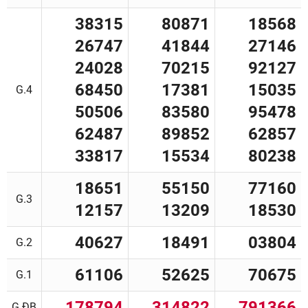
38315
80871
18568
26747
41844
27146
24028
70215
92127
68450
17381
15035
G.4
50506
83580
95478
62487
89852
62857
33817
15534
80238
18651
55150
77160
G.3
12157
13209
18530
40627
18491
03804
G.2
61106
52625
70675
G.1
178794
314822
791366
G.ĐB