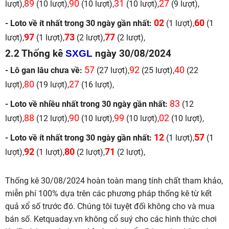
89
90
31
27
lượt),
(10 lượt),
(10 lượt),
(10 lượt),
(9 lượt),
02
60
- Loto về ít nhất trong 30 ngày gần nhất:
(1 lượt),
(1
97
73
77
lượt),
(1 lượt),
(2 lượt),
(2 lượt),
2.2 Thống kê
SXGL
ngày 30/08/2024
57
92
40
- Lô gan lâu chưa về:
(27 lượt),
(25 lượt),
(22
80
27
lượt),
(19 lượt),
(16 lượt),
83
- Loto về nhiều nhất trong 30 ngày gần nhất:
(12
88
90
99
02
lượt),
(12 lượt),
(10 lượt),
(10 lượt),
(10 lượt),
12
57
- Loto về ít nhất trong 30 ngày gần nhất:
(1 lượt),
(1
92
80
71
lượt),
(1 lượt),
(2 lượt),
(2 lượt),
Thống kê 30/08/2024 hoàn toàn mang tính chất tham khảo,
miễn phí 100% dựa trên các phương pháp thống kê từ kết
quả xổ số trước đó. Chúng tôi tuyệt đối không cho và mua
bán số. Ketquaday.vn không cổ suý cho các hình thức chơi