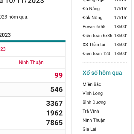
ua 10/11/2023
Đà Nẵng
17h15'
2023 hôm qua.
Đắk Nông
17h15'
Power 6/55
18h00'
-2023
Điện toán 6x36
18h00'
XS Thần tài
18h00'
023
Điện toán 123
18h00'
Ninh Thuận
Xổ số hôm qua
99
Miền Bắc
546
Vĩnh Long
3367
Bình Dương
Trà Vinh
1962
Ninh Thuận
7865
Gia Lai