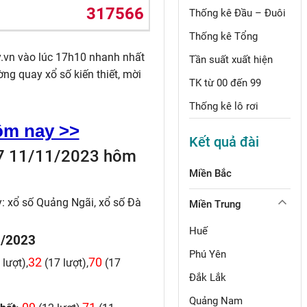
317566
Thống kê Đầu – Đuôi
Thống kê Tổng
y.vn vào lúc 17h10 nhanh nhất
Tần suất xuất hiện
ờng quay xổ số kiến thiết, mời
TK từ 00 đến 99
Thống kê lô rơi
m nay >>
Kết quả đài
7 11/11/2023 hôm
Miền Bắc
 xổ số Quảng Ngãi, xổ số Đà
Miền Trung
Huế
1/2023
Phú Yên
32
70
 lượt),
(17 lượt),
(17
Đắk Lắk
Quảng Nam