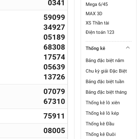
0341
Mega 6/45
MAX 3D
59099
XS Thần tài
34927
Điện toán 123
05189
68308
Thống kê
17574
Bảng đặc biệt năm
05639
Chu kỳ giải Đặc Biệt
13726
Bảng đặc biệt tuần
07079
Bảng đặc biệt tháng
67310
Thống kê lô xiên
Thống kê lô kép
75911
Thống kê Đầu
08005
Thống kê Đuôi