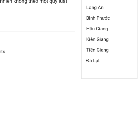
nhiên không theo một quy luật
Long An
Bình Phước
Hậu Giang
Kiên Giang
Tiền Giang
nts
Đà Lạt