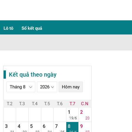
Lô tô
Sổ kết quả
Kết quả theo ngày
Hôm nay
T.2
T.3
T.4
T.5
T.6
T.7
C.N
1
2
19/6
20
3
4
5
6
7
8
9