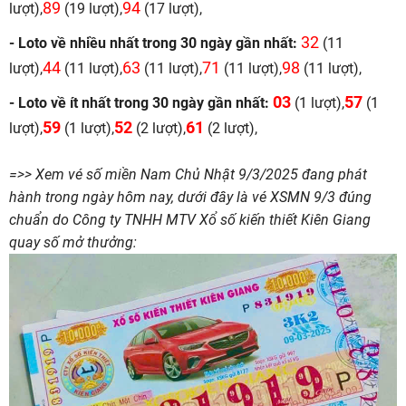
89
94
lượt),
(19 lượt),
(17 lượt),
32
- Loto về nhiều nhất trong 30 ngày gần nhất:
(11
44
63
71
98
lượt),
(11 lượt),
(11 lượt),
(11 lượt),
(11 lượt),
03
57
- Loto về ít nhất trong 30 ngày gần nhất:
(1 lượt),
(1
59
52
61
lượt),
(1 lượt),
(2 lượt),
(2 lượt),
=>> Xem vé số miền Nam Chủ Nhật 9/3/2025 đang phát
hành trong ngày hôm nay, dưới đây là vé XSMN 9/3 đúng
chuẩn do Công ty TNHH MTV Xổ số kiến thiết Kiên Giang
quay số mở thưởng: