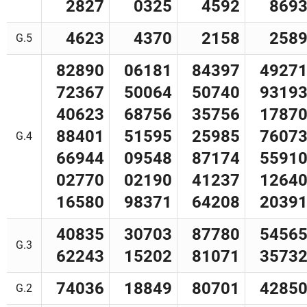
2827
0325
4592
869
4623
4370
2158
258
G.5
82890
06181
84397
4927
72367
50064
50740
9319
40623
68756
35756
1787
88401
51595
25985
7607
G.4
66944
09548
87174
5591
02770
02190
41237
1264
16580
98371
64208
2039
40835
30703
87780
5456
G.3
62243
15202
81071
3573
74036
18849
80701
4285
G.2