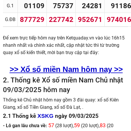
01109
75737
24281
9118
G.1
877729
227742
952671
97401
G.ĐB
Để xem trực tiếp hôm nay trên Ketquaday.vn vào lúc 16h15
nhanh nhất và chính xác nhất, cập nhật tức thì từ trường
quay xổ số kiến thiết, mời bạn truy cập tại đây:
>>
Xổ số miền Nam hôm nay >>
2.
Thống kê Xổ số miền Nam Chủ nhật
09/03/2025 hôm nay
Thống kê Chủ nhật hôm nay gồm 3 đài quay: xổ số Kiên
Giang, xổ số Tiền Giang, xổ số Đà Lạt, .
2.1 Thống kê
XSKG
ngày 09/03/2025
57
59
83
- Lô gan lâu chưa về:
(28 lượt),
(20 lượt),
(20