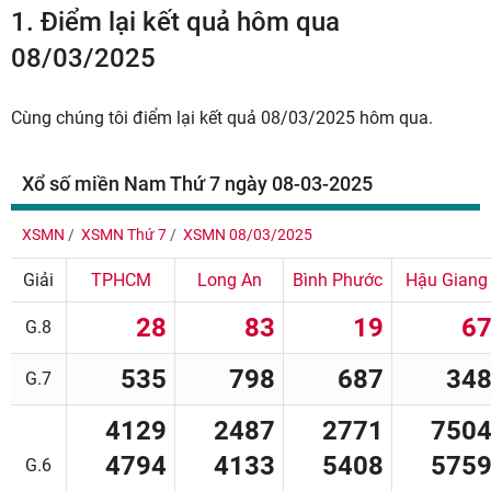
1.
Điểm lại kết quả hôm qua
08/03/2025
Cùng chúng tôi điểm lại kết quả 08/03/2025 hôm qua.
Xổ số miền Nam Thứ 7 ngày 08-03-2025
XSMN
XSMN Thứ 7
XSMN 08/03/2025
Giải
TPHCM
Long An
Bình Phước
Hậu Giang
28
83
19
6
G.8
535
798
687
34
G.7
4129
2487
2771
750
4794
4133
5408
575
G.6