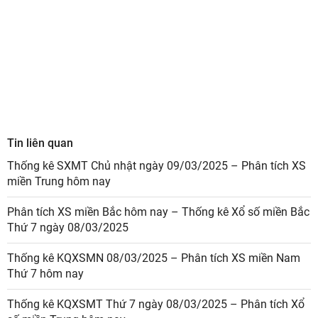
Tin liên quan
Thống kê SXMT Chủ nhật ngày 09/03/2025 – Phân tích XS
miền Trung hôm nay
Phân tích XS miền Bắc hôm nay – Thống kê Xổ số miền Bắc
Thứ 7 ngày 08/03/2025
Thống kê KQXSMN 08/03/2025 – Phân tích XS miền Nam
Thứ 7 hôm nay
Thống kê KQXSMT Thứ 7 ngày 08/03/2025 – Phân tích Xổ