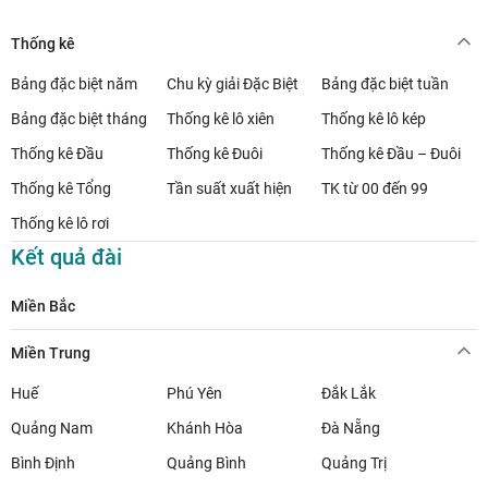
Thống kê
Bảng đặc biệt năm
Chu kỳ giải Đặc Biệt
Bảng đặc biệt tuần
Bảng đặc biệt tháng
Thống kê lô xiên
Thống kê lô kép
Thống kê Đầu
Thống kê Đuôi
Thống kê Đầu – Đuôi
Thống kê Tổng
Tần suất xuất hiện
TK từ 00 đến 99
Thống kê lô rơi
Kết quả đài
Miền Bắc
Miền Trung
Huế
Phú Yên
Đắk Lắk
Quảng Nam
Khánh Hòa
Đà Nẵng
Bình Định
Quảng Bình
Quảng Trị