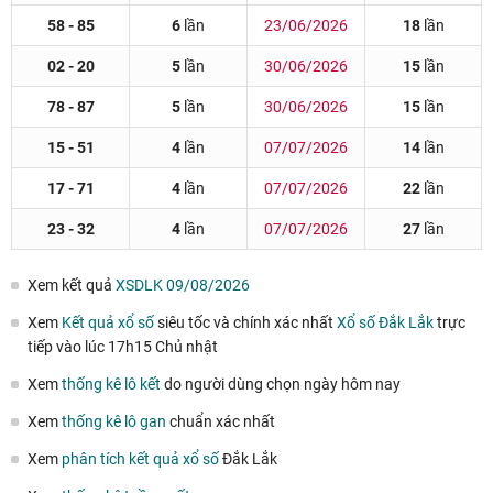
58 - 85
6
lần
23/06/2026
18
lần
02 - 20
5
lần
30/06/2026
15
lần
78 - 87
5
lần
30/06/2026
15
lần
15 - 51
4
lần
07/07/2026
14
lần
17 - 71
4
lần
07/07/2026
22
lần
23 - 32
4
lần
07/07/2026
27
lần
Xem kết quả
XSDLK 09/08/2026
Xem
Kết quả xổ số
siêu tốc và chính xác nhất
Xổ số Đắk Lắk
trực
tiếp vào lúc 17h15 Chủ nhật
Xem
thống kê lô kết
do người dùng chọn ngày hôm nay
Xem
thống kê lô gan
chuẩn xác nhất
Xem
phân tích kết quả xổ số
Đắk Lắk