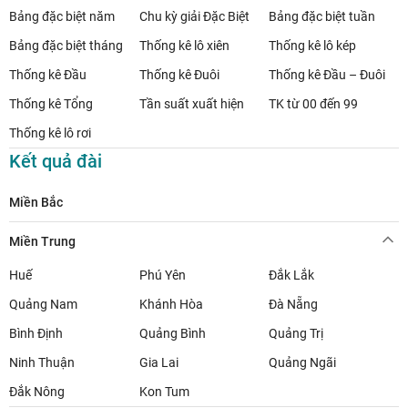
Bảng đặc biệt năm
Chu kỳ giải Đặc Biệt
Bảng đặc biệt tuần
Bảng đặc biệt tháng
Thống kê lô xiên
Thống kê lô kép
Thống kê Đầu
Thống kê Đuôi
Thống kê Đầu – Đuôi
Thống kê Tổng
Tần suất xuất hiện
TK từ 00 đến 99
Thống kê lô rơi
Kết quả đài
Miền Bắc
Miền Trung
Huế
Phú Yên
Đắk Lắk
Quảng Nam
Khánh Hòa
Đà Nẵng
Bình Định
Quảng Bình
Quảng Trị
Ninh Thuận
Gia Lai
Quảng Ngãi
Đắk Nông
Kon Tum