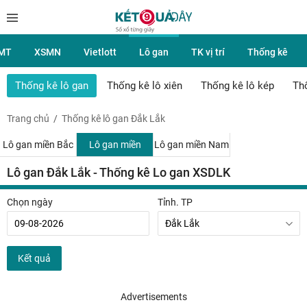
MT
XSMN
Vietlott
Lô gan
TK vị trí
Thống kê
Thống kê lô gan
Thống kê lô xiên
Thống kê lô kép
Th
Trang chủ
Thống kê lô gan Đắk Lắk
Lô gan miền Bắc
Lô gan miền
Lô gan miền Nam
Trung
Lô gan Đắk Lắk - Thống kê Lo gan XSDLK
Chọn ngày
Tỉnh. TP
Kết quả
Advertisements