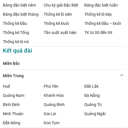
Bảng đặc biệt năm
Chu kỳ giải Đặc Biệt
Bảng đặc biệt tuần
Bảng đặc biệt tháng
Thống kê lô xiên
Thống kê lô kép
Thống kê Đầu
Thống kê Đuôi
Thống kê Đầu – Đuôi
Thống kê Tổng
Tần suất xuất hiện
TK từ 00 đến 99
Thống kê lô rơi
Kết quả đài
Miền Bắc
Miền Trung
Huế
Phú Yên
Đắk Lắk
Quảng Nam
Khánh Hòa
Đà Nẵng
Bình Định
Quảng Bình
Quảng Trị
Ninh Thuận
Gia Lai
Quảng Ngãi
Đắk Nông
Kon Tum