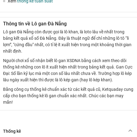
Xem
thống kê tuần suất
Thông tin về Lô gan
Đà Nẵng
Lô gan
Đà Nẵng
còn được gọi là lô khan, là loto lâu về nhất trong
bảng kết quả xổ số
Đà Nẵng
. Đây là thuật ngữ để chỉ những lô tô “lì
lợm”, "cứng đầu" nhất, có tỉ lệ ít xuất hiện trong một khoảng thời gian
nhất định.
Người chơi xổ số nhận biết lô gan XS
DNA
bằng cách xem theo dõi
thống kê những con lô ít xuất hiện nhất trong bảng kết quả. Gan Cực
Đại: Số lần kỷ lục mà một con số lâu nhất chưa về. Trường hợp lô kép
lâu ngày xuất hiện thì được là lô kép gan (hay lô kép khan).
Bằng công cụ thống kê chuẩn xác từ các kết quả cũ, Ketquaday cung
cấp cho bạn thống kê lô gan chuẩn xác nhất. Chúc các bạn may
mắn!
Thống kê