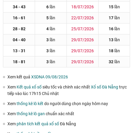
34 - 43
6
lần
18/07/2026
15
lần
16 - 61
5
lần
22/07/2026
17
lần
28 - 82
4
lần
25/07/2026
16
lần
04 - 40
3
lần
29/07/2026
13
lần
13 - 31
3
lần
29/07/2026
18
lần
18 - 81
3
lần
29/07/2026
32
lần
Xem kết quả
XSDNA 09/08/2026
Xem
Kết quả xổ số
siêu tốc và chính xác nhất
Xổ số Đà Nẵng
trực
tiếp vào lúc 17h15 Chủ nhật
Xem
thống kê lô kết
do người dùng chọn ngày hôm nay
Xem
thống kê lô gan
chuẩn xác nhất
Xem
phân tích kết quả xổ số
Đà Nẵng