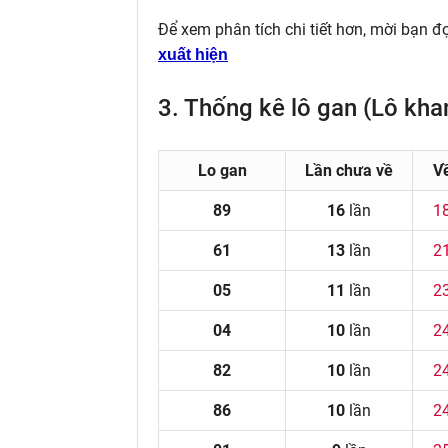
Để xem phân tích chi tiết hơn, mời bạn đ
xuất hiện
3. Thống kê lô gan (Lô kha
Lo gan
Lần chưa về
V
89
16
lần
1
61
13
lần
2
05
11
lần
2
04
10
lần
2
82
10
lần
2
86
10
lần
2