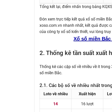
Tổng kết lại, điểm nhấn trong bảng KQ
Đón xem trực tiếp kết quả xổ số miền Bắc
xoso.com.vn nhanh nhất, kết quả được cậ
của công ty xổ số kiến thiết, vui lòng truy
Xổ số miền Bắc
2. Thống kê tần suất xuất
Thống kê các cặp số về nhiều về ít trong
số miền Bắc.
2.1. Các bộ số về nhiều nhất tron
Loto về nhiều
Xuất hiện
Lo
14
16 lượt