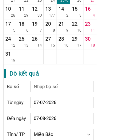
21
22
23
24
25/6
26
27
10
11
12
13
14
15
16
28
29
30
1/7
2
3
4
17
18
19
20
21
22
23
5
6
7
8
9
10
11
24
25
26
27
28
29
30
12
13
14
15
16
17
18
31
19
Dò kết quả
Bộ số
Từ ngày
Đến ngày
Tỉnh/ TP