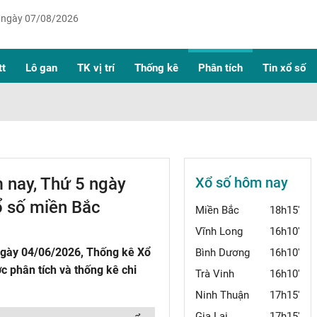
 ngày 07/08/2026
tt
Lô gan
TK vị trí
Thống kê
Phân tích
Tin xổ số
 nay, Thứ 5 ngày
Xổ số hôm nay
 số miền Bắc
Miền Bắc
18h15'
Vĩnh Long
16h10'
ngày 04/06/2026, Thống kê Xổ
Bình Dương
16h10'
 phân tích và thống kê chi
Trà Vinh
16h10'
Ninh Thuận
17h15'
Gia Lai
17h15'