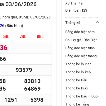
ua 03/06/2026
XS Thần tài
Điện toán 123
MB hôm qua, XSMB 03/06/2026.
Thống kê
(Bắc Ninh)
026
Bảng đặc biệt năm
5BL
7BL
8BL
Chu kỳ giải Đặc Biệt
36
Bảng đặc biệt tuần
Bảng đặc biệt tháng
66
Thống kê lô xiên
93579
Thống kê lô kép
58
83813
Thống kê Đầu
35
64869
Thống kê Đuôi
Thống kê Đầu – Đuôi
1251
5398
Thống kê Tổng