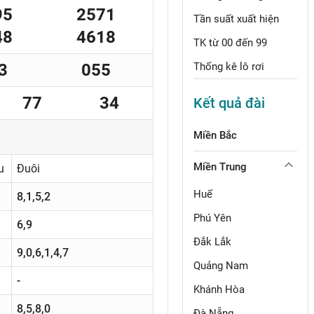
95
2571
Tần suất xuất hiện
48
4618
TK từ 00 đến 99
3
055
Thống kê lô rơi
77
34
Kết quả đài
Miền Bắc
Miền Trung
u
Đuôi
Huế
8,1,5,2
Phú Yên
6,9
Đắk Lắk
9,0,6,1,4,7
Quảng Nam
-
Khánh Hòa
8,5,8,0
Đà Nẵng