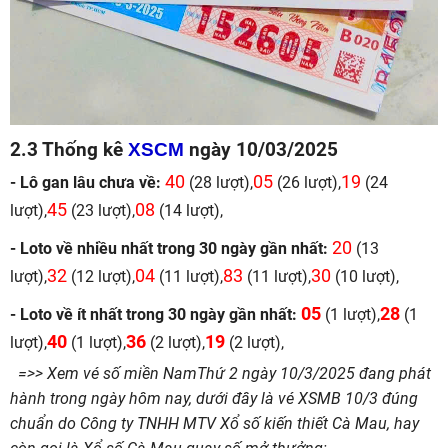
2.3 Thống kê
XSCM
ngày 10/03/2025
40
05
19
- Lô gan lâu chưa về:
(28 lượt),
(26 lượt),
(24
45
08
lượt),
(23 lượt),
(14 lượt),
20
- Loto về nhiều nhất trong 30 ngày gần nhất:
(13
32
04
83
30
lượt),
(12 lượt),
(11 lượt),
(11 lượt),
(10 lượt),
05
28
- Loto về ít nhất trong 30 ngày gần nhất:
(1 lượt),
(1
40
36
19
lượt),
(1 lượt),
(2 lượt),
(2 lượt),
=>> Xem vé số miền NamThứ 2 ngày 10/3/2025 đang phát
hành trong ngày hôm nay, dưới đây là vé XSMB 10/3 đúng
chuẩn do Công ty TNHH MTV Xổ số kiến thiết Cà Mau, hay