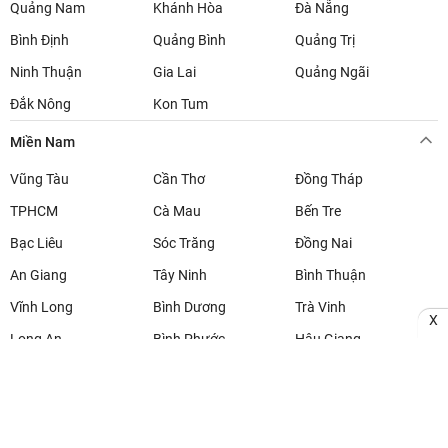
Quảng Nam
Khánh Hòa
Đà Nẵng
Bình Định
Quảng Bình
Quảng Trị
Ninh Thuận
Gia Lai
Quảng Ngãi
Đắk Nông
Kon Tum
Miền Nam
Vũng Tàu
Cần Thơ
Đồng Tháp
TPHCM
Cà Mau
Bến Tre
Bạc Liêu
Sóc Trăng
Đồng Nai
An Giang
Tây Ninh
Bình Thuận
Vĩnh Long
Bình Dương
Trà Vinh
X
Long An
Bình Phước
Hậu Giang
Kiên Giang
Tiền Giang
Đà Lạt