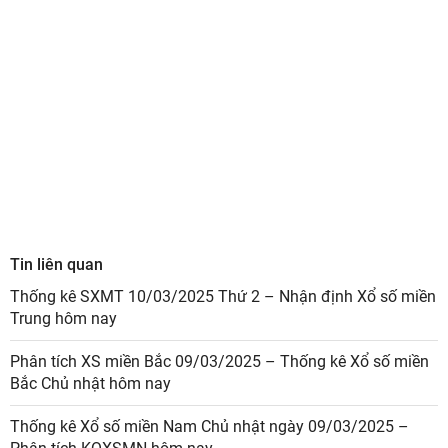
Tin liên quan
Thống kê SXMT 10/03/2025 Thứ 2 – Nhận định Xổ số miền
Trung hôm nay
Phân tích XS miền Bắc 09/03/2025 – Thống kê Xổ số miền
Bắc Chủ nhật hôm nay
Thống kê Xổ số miền Nam Chủ nhật ngày 09/03/2025 –