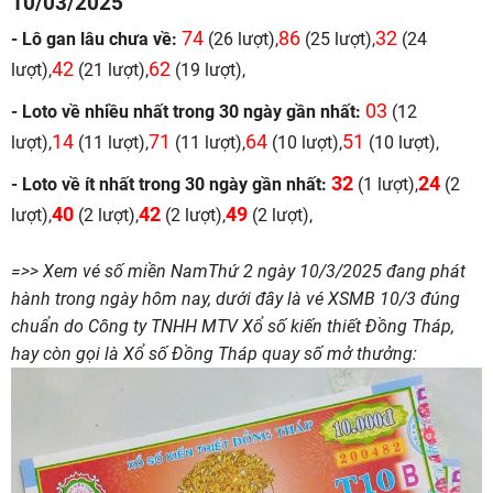
10/03/2025
74
86
32
- Lô gan lâu chưa về:
(26 lượt),
(25 lượt),
(24
42
62
lượt),
(21 lượt),
(19 lượt),
03
- Loto về nhiều nhất trong 30 ngày gần nhất:
(12
14
71
64
51
lượt),
(11 lượt),
(11 lượt),
(10 lượt),
(10 lượt),
32
24
- Loto về ít nhất trong 30 ngày gần nhất:
(1 lượt),
(2
40
42
49
lượt),
(2 lượt),
(2 lượt),
(2 lượt),
=>> Xem vé số miền NamThứ 2 ngày 10/3/2025 đang phát
hành trong ngày hôm nay, dưới đây là vé XSMB 10/3 đúng
chuẩn do Công ty TNHH MTV Xổ số kiến thiết Đồng Tháp,
hay còn gọi là Xổ số Đồng Tháp quay số mở thưởng: