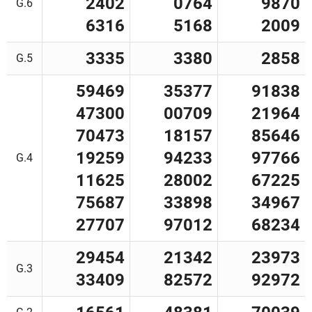
2402
0764
9870
G.6
6316
5168
2009
3335
3380
2858
G.5
59469
35377
91838
47300
00709
21964
70473
18157
85646
19259
94233
97766
G.4
11625
28002
67225
75687
33898
34967
27707
97012
68234
29454
21342
23973
G.3
33409
82572
92972