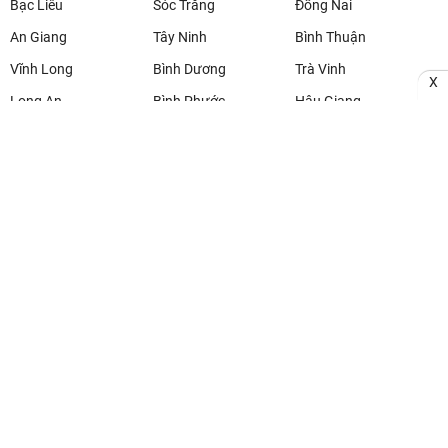
Bạc Liêu
Sóc Trăng
Đồng Nai
An Giang
Tây Ninh
Bình Thuận
Vĩnh Long
Bình Dương
Trà Vinh
X
Long An
Bình Phước
Hậu Giang
Kiên Giang
Tiền Giang
Đà Lạt
XS miền Bắc
XS miền Trung
XS miền Nam
Trực tiếp
Lô gan
Thống kê
Điện toán
Phân tích
Copyright @ 2009 - 2026 ketquaday.vn. All Rights Reserved
Công ty Cổ phần ICSoft