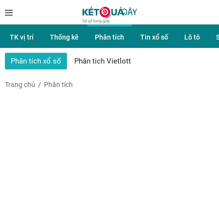
TK vị trí
Thống kê
Phân tích
Tin xổ số
Lô tô
Phân tích xổ số
Phân tich Vietlott
Trang chủ
Phân tích