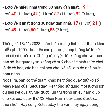
19
- Loto về nhiều nhất trong 30 ngày gần nhất:
(11
40
47
87
82
lượt),
(11 lượt),
(11 lượt),
(11 lượt),
(9 lượt),
17
21
- Loto về ít nhất trong 30 ngày gần nhất:
(1 lượt),
(1
49
60
53
lượt),
(1 lượt),
(1 lượt),
(2 lượt),
Thống kê 13/11/2023 hoàn toàn mang tính chất tham khảo,
miễn phí 100% dựa trên các phương pháp thống kê từ kết
quả xổ số trước đó. Chúng tôi tuyệt đối không cho và mua
bán số. Ketquaday.vn không cổ suý cho các hình thức chơi
lô đề cờ bạc, các bạn chỉ nên chơi xổ số, loto do nhà nước
phát hành.
Ngoài ra, bạn có thể tham khảo hệ thống quay thử xổ số
Miền Nam của Ketquaday. Hệ thống sử dụng một lượng lớn
dữ liệu kết quả XSMN được lưu trữ trong nhiều năm giúp
cho kết quả quay thử XS Miền Nam ngày càng được cải
thiện hơn. Hãy cùng Ketquaday thử vận may ngay trong