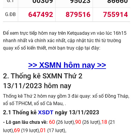
00309
95023
86660
G.1
647492
879516
755914
G.ĐB
Để xem trực tiếp hôm nay trên Ketquaday.vn vào lúc 16h15
nhanh nhất và chính xác nhất, cập nhật tức thì từ trường
quay xổ số kiến thiết, mời bạn truy cập tại đây:
>>
XSMN hôm nay >>
2.
Thống kê SXMN Thứ 2
13/11/2023 hôm nay
Thống kê Thứ 2 hôm nay gồm 3 đài quay: xổ số Đồng Tháp,
xổ số TPHCM, xổ số Cà Mau, .
2.1 Thống kê
XSDT
ngày 13/11/2023
60
90
18
- Lô gan lâu chưa về:
(26 lượt),
(26 lượt),
(21
69
01
lượt),
(19 lượt),
(17 lượt),