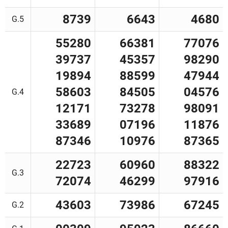
8739
6643
4680
G.5
55280
66381
77076
39737
45357
98290
19894
88599
47944
58603
84505
04576
G.4
12171
73278
98091
33689
07196
11876
87346
10976
87365
22723
60960
88322
G.3
72074
46299
97916
43603
73986
67245
G.2