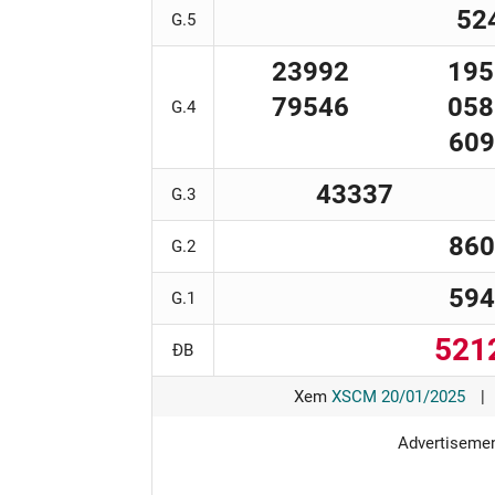
52
G.5
23992
195
79546
058
G.4
609
43337
G.3
860
G.2
594
G.1
521
ĐB
Xem
XSCM 20/01/2025
|
Advertiseme