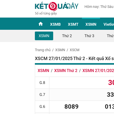
Hôm nay: Thứ Sáu
XSMB
XSMT
XSMN
Vietlo
XSMN
Thứ 2
Thứ 3
Thứ
Trang chủ
XSMN
XSCM
XSCM 27/01/2025 Thứ 2 - Kết quả Xổ 
XSMN
XSMN Thứ 2
XSMN 27/01/20
3
G.8
33
G.7
8089
01
G.6