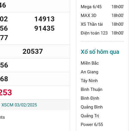
46
Mega 6/45
18h00'
MAX 3D
18h00'
02
14913
XS Thần tài
18h00'
56
91435
Điện toán 123
18h00'
77
20537
Xổ số hôm qua
Miền Bắc
56
An Giang
68
Tây Ninh
Bình Thuận
253
Bình Định
XSCM 03/02/2025
Quảng Bình
Quảng Trị
nts
Power 6/55