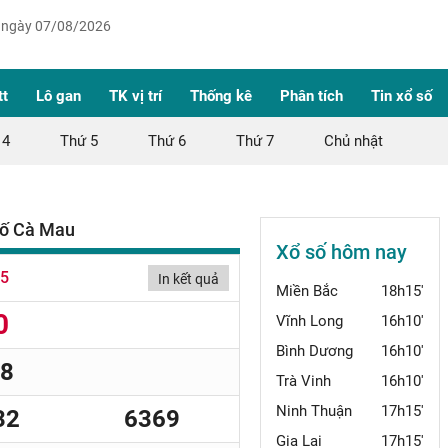
 ngày 07/08/2026
tt
Lô gan
TK vị trí
Thống kê
Phân tích
Tin xổ số
 4
Thứ 5
Thứ 6
Thứ 7
Chủ nhật
số Cà Mau
Xổ số hôm nay
25
In kết quả
Miền Bắc
18h15'
0
Vĩnh Long
16h10'
Bình Dương
16h10'
8
Trà Vinh
16h10'
Ninh Thuận
17h15'
32
6369
Gia Lai
17h15'