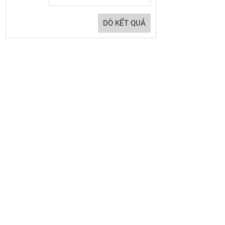
DÒ KẾT QUẢ