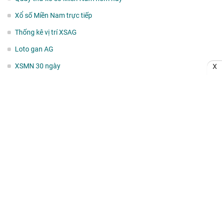
Xổ số Miền Nam trực tiếp
Thống kê vị trí XSAG
Loto gan AG
XSMN 30 ngày
X
Xổ số Miền Nam Thứ Năm
XS miền Bắc
XS miền Trung
XS miền Nam
Trực tiếp
Lô gan
Thống kê
Điện toán
Phân tích