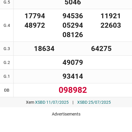
5046
G.5
17794
94536
11921
48972
05294
22603
G.4
08126
18634
64275
G.3
49079
G.2
93414
G.1
098982
ĐB
Xem
XSBD 11/07/2025
|
XSBD 25/07/2025
Advertisements