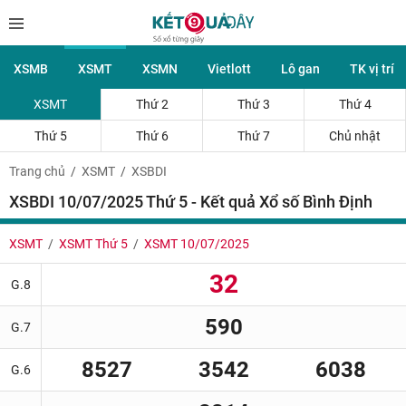
XSMB
XSMT
XSMN
Vietlott
Lô gan
TK vị trí
XSMT
Thứ 2
Thứ 3
Thứ 4
Thứ 5
Thứ 6
Thứ 7
Chủ nhật
Trang chủ
XSMT
XSBDI
XSBDI 10/07/2025 Thứ 5 - Kết quả Xổ số Bình Định
XSMT
XSMT Thứ 5
XSMT 10/07/2025
32
G.8
590
G.7
8527
3542
6038
G.6