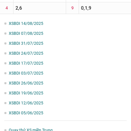
2,6
0,1,9
4
9
XSBDI 14/08/2025
XSBDI 07/08/2025
XSBDI 31/07/2025
XSBDI 24/07/2025
XSBDI 17/07/2025
XSBDI 03/07/2025
XSBDI 26/06/2025
XSBDI 19/06/2025
XSBDI 12/06/2025
XSBDI 05/06/2025
Quay thử XS miền Trung