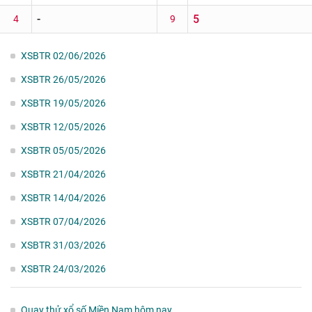
-
5
4
9
XSBTR 02/06/2026
XSBTR 26/05/2026
XSBTR 19/05/2026
XSBTR 12/05/2026
XSBTR 05/05/2026
XSBTR 21/04/2026
XSBTR 14/04/2026
XSBTR 07/04/2026
XSBTR 31/03/2026
XSBTR 24/03/2026
Quay thử xổ số Miền Nam hôm nay