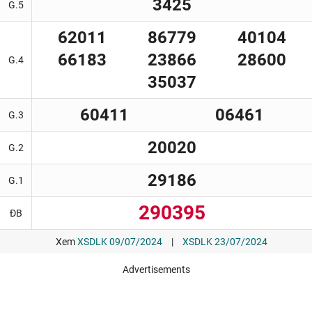
3425
G.5
62011
86779
40104
66183
23866
28600
G.4
35037
60411
06461
G.3
20020
G.2
29186
G.1
290395
ĐB
Xem
XSDLK 09/07/2024
|
XSDLK 23/07/2024
Advertisements