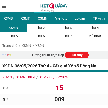
XSMB
XSMT
XSMN
Vietlott
Lô gan
TK vị trí
XSMN
Thứ 2
Thứ 3
Thứ 4
Thứ 5
Thứ 6
Thứ 7
Chủ nhật
Trang chủ
XSMN
XSDN
Tường thuật trực tiếp
Tại đây
XSDN 06/05/2026 Thứ 4 - Kết quả Xổ số Đồng Nai
XSMN
XSMN Thứ 4
XSMN 06/05/2026
15
G.8
009
G.7