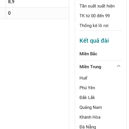
8,9
Tần suất xuất hiện
0
TK từ 00 đến 99
Thống kê lô rơi
Kết quả đài
Miền Bắc
Miền Trung
Huế
Phú Yên
Đắk Lắk
Quảng Nam
Khánh Hòa
Đà Nẵng