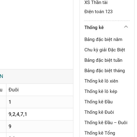
XS Thần tài
Điện toán 123
Thống kê
Bảng đặc biệt năm
Chu kỳ giải Đặc Biệt
Bảng đặc biệt tuần
Bảng đặc biệt tháng
DN
Thống kê lô xiên
u
Đuôi
Thống kê lô kép
1
Thống kê Đầu
Thống kê Đuôi
9,2,4,7,1
Thống kê Đầu – Đuôi
9
Thống kê Tổng