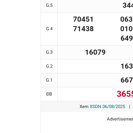
34
G.5
70451
063
71438
010
G.4
649
16079
G.3
163
G.2
667
G.1
365
ĐB
Xem
XSDN 06/08/2025
|
Advertiseme