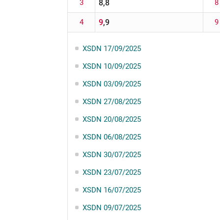
3
8,8
8
4
9
,9
9
XSDN 17/09/2025
XSDN 10/09/2025
XSDN 03/09/2025
XSDN 27/08/2025
XSDN 20/08/2025
XSDN 06/08/2025
XSDN 30/07/2025
XSDN 23/07/2025
XSDN 16/07/2025
XSDN 09/07/2025