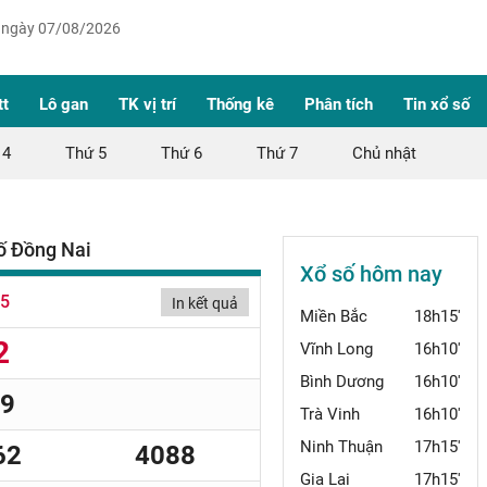
 ngày 07/08/2026
tt
Lô gan
TK vị trí
Thống kê
Phân tích
Tin xổ số
 4
Thứ 5
Thứ 6
Thứ 7
Chủ nhật
ố Đồng Nai
Xổ số hôm nay
25
In kết quả
Miền Bắc
18h15'
2
Vĩnh Long
16h10'
Bình Dương
16h10'
9
Trà Vinh
16h10'
Ninh Thuận
17h15'
62
4088
Gia Lai
17h15'