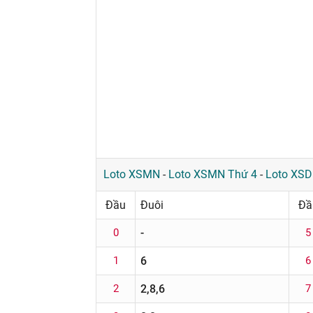
Loto XSMN
-
Loto XSMN Thứ 4
-
Loto XS
Đầu
Đuôi
Đầ
0
-
5
1
6
6
2
2,8,6
7