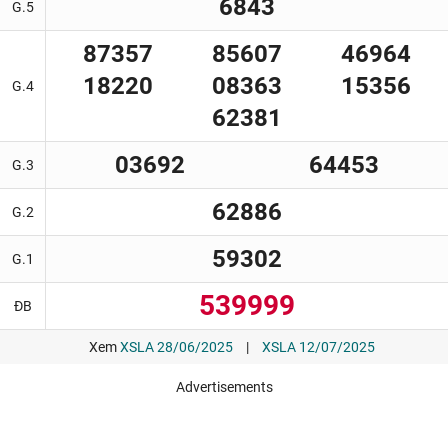
6843
G.5
87357
85607
46964
18220
08363
15356
G.4
62381
03692
64453
G.3
62886
G.2
59302
G.1
539999
ĐB
Xem
XSLA 28/06/2025
|
XSLA 12/07/2025
Advertisements