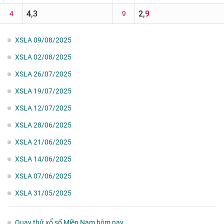
4,3
2,
9
4
9
XSLA 09/08/2025
XSLA 02/08/2025
XSLA 26/07/2025
XSLA 19/07/2025
XSLA 12/07/2025
XSLA 28/06/2025
XSLA 21/06/2025
XSLA 14/06/2025
XSLA 07/06/2025
XSLA 31/05/2025
Quay thử xổ số Miền Nam hôm nay