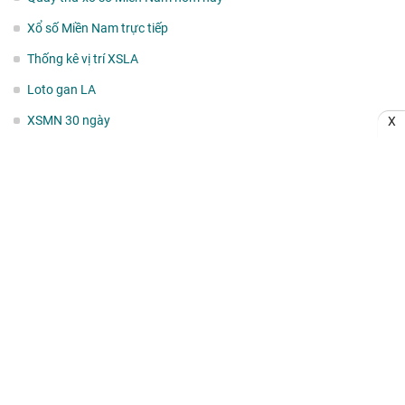
Xổ số Miền Nam trực tiếp
Thống kê vị trí XSLA
Loto gan LA
XSMN 30 ngày
X
Xổ số Miền Nam Thứ Bảy
XS miền Bắc
XS miền Trung
XS miền Nam
Trực tiếp
Lô gan
Thống kê
Điện toán
Phân tích