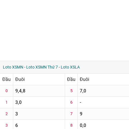
Loto XSMN
-
Loto XSMN Thứ 7
-
Loto XSLA
Đầu
Đuôi
Đầu
Đuôi
9,4,8
7,0
0
5
3,0
-
1
6
3
9
2
7
6
0,0
3
8