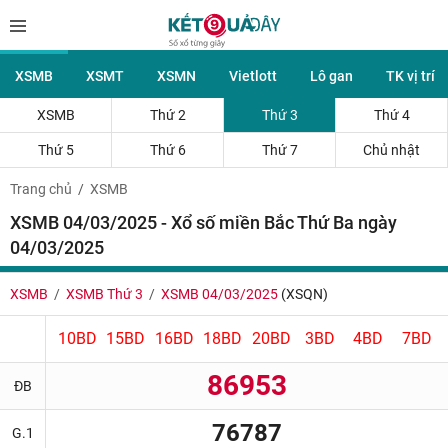
XSMB
XSMT
XSMN
Vietlott
Lô gan
TK vị trí
XSMB
Thứ 2
Thứ 3
Thứ 4
Thứ 5
Thứ 6
Thứ 7
Chủ nhật
Trang chủ
XSMB
XSMB 04/03/2025 - Xổ số miền Bắc Thứ Ba ngày
04/03/2025
XSMB
XSMB Thứ 3
XSMB 04/03/2025
(
XSQN
)
10BD
15BD
16BD
18BD
20BD
3BD
4BD
7BD
86953
ĐB
76787
G.1